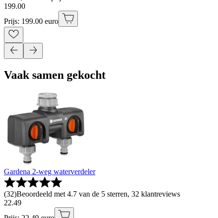
199
.
00
Prijs: 199.00 euro
Vaak samen gekocht
Gardena 2-weg waterverdeler
(
32
)
Beoordeeld met 4.7 van de 5 sterren, 32 klantreviews
22
.
49
Prijs: 22.49 euro