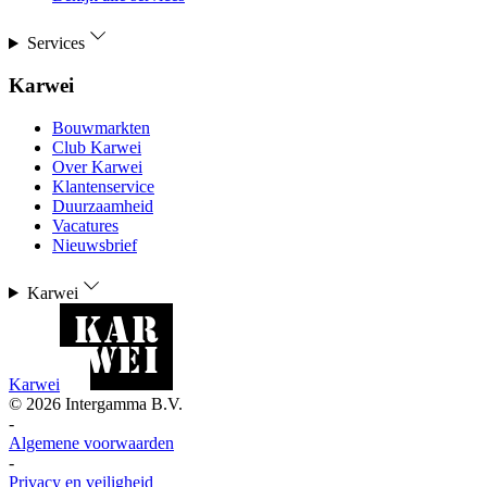
Services
Karwei
Bouwmarkten
Club Karwei
Over Karwei
Klantenservice
Duurzaamheid
Vacatures
Nieuwsbrief
Karwei
Karwei
©
2026
Intergamma B.V.
-
Algemene voorwaarden
-
Privacy en veiligheid