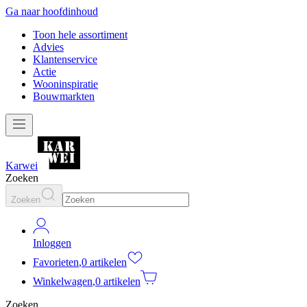
Ga naar hoofdinhoud
Toon hele assortiment
Advies
Klantenservice
Actie
Wooninspiratie
Bouwmarkten
Karwei
Zoeken
Zoeken
Inloggen
Favorieten
,
0 artikelen
Winkelwagen
,
0 artikelen
Zoeken