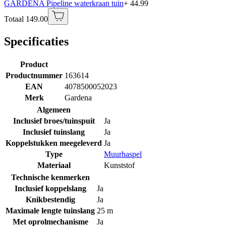
GARDENA Pipeline waterkraan tuin
+ 44.99
Totaal 149.00
Specificaties
Product
Productnummer
163614
EAN
4078500052023
Merk
Gardena
Algemeen
Inclusief broes/tuinspuit
Ja
Inclusief tuinslang
Ja
Koppelstukken meegeleverd
Ja
Type
Muurhaspel
Materiaal
Kunststof
Technische kenmerken
Inclusief koppelslang
Ja
Knikbestendig
Ja
Maximale lengte tuinslang
25 m
Met oprolmechanisme
Ja