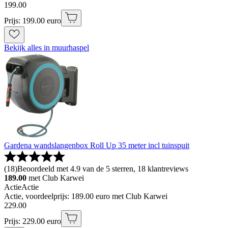
199
.
00
Prijs: 199.00 euro
Bekijk alles in muurhaspel
Gardena wandslangenbox Roll Up 35 meter incl tuinspuit
(
18
)
Beoordeeld met 4.9 van de 5 sterren, 18 klantreviews
189.00
met Club Karwei
Actie
Actie
Actie, voordeelprijs: 189.00 euro met Club Karwei
229
.
00
Prijs: 229.00 euro