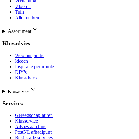
Verlichting
Vloeren
Tuin
Alle merken
Assortiment
Klusadvies
Wooninspiratie
Ideeën
Inspiratie per ruimte
DIY's
Klusadvies
Klusadvies
Services
Gereedschap huren
Klusservice
Advies aan huis
PostNL afhaalpunt
Bekijk alle services