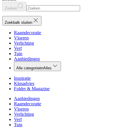
Zoeken
Zoekbalk sluiten
Raamdecoratie
Vloeren
Verlichting
Verf
Tuin
Aanbiedingen
Alle categorieën
Alles
Inspiratie
Klusadvies
Folder & Magazine
Aanbiedingen
Raamdecoratie
Vloeren
Verlichting
Verf
Tuin