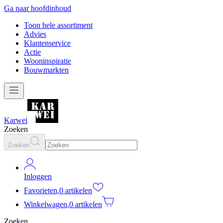
Ga naar hoofdinhoud
Toon hele assortiment
Advies
Klantenservice
Actie
Wooninspiratie
Bouwmarkten
Karwei
Zoeken
Zoeken
Inloggen
Favorieten
,
0 artikelen
Winkelwagen
,
0 artikelen
Zoeken