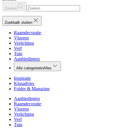
Zoeken
Zoekbalk sluiten
Raamdecoratie
Vloeren
Verlichting
Verf
Tuin
Aanbiedingen
Alle categorieën
Alles
Inspiratie
Klusadvies
Folder & Magazine
Aanbiedingen
Raamdecoratie
Vloeren
Verlichting
Verf
Tuin