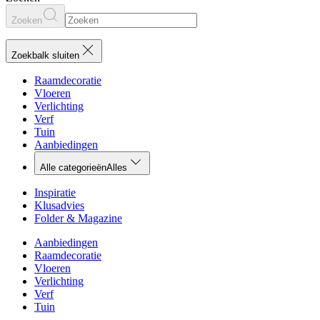
Zoeken
Zoekbalk sluiten
Raamdecoratie
Vloeren
Verlichting
Verf
Tuin
Aanbiedingen
Alle categorieën
Alles
Inspiratie
Klusadvies
Folder & Magazine
Aanbiedingen
Raamdecoratie
Vloeren
Verlichting
Verf
Tuin