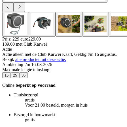
Prijs: 229 euro
229
.
00
189.00
met Club Karwei
Actie
Actie alleen met de Club Karwei Kaart, Geldig t/m 16 augustus.
Bekijk
alle producten uit deze actie.
Aanbieding t/m 16-08-2026
Maximale lengte tuinslang
:
15
25
35
Online
beperkt op voorraad
Thuisbezorgd
gratis
Voor 21:00 besteld, morgen in huis
Bezorgd in bouwmarkt
gratis