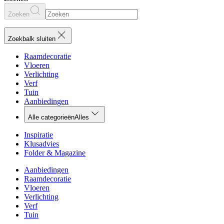
Zoeken
Zoekbalk sluiten
Raamdecoratie
Vloeren
Verlichting
Verf
Tuin
Aanbiedingen
Alle categorieën
Alles
Inspiratie
Klusadvies
Folder & Magazine
Aanbiedingen
Raamdecoratie
Vloeren
Verlichting
Verf
Tuin