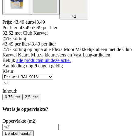
+
1
Prijs: 43.49 euro
43
.
49
Per
liter
:
43.49
57.99
per
liter
32.62
met Club Karwei
25% korting
43.49
per
liter
43.49
per
liter
25% korting op bijna alle Flexa Mooi Makkelijk alleen met de Club
Karwei Kaart, M.u.v. kleurtesters en Vast Laag-artikelen
Bekijk
alle producten uit deze actie.
Aanbieding nog
9
dagen geldig
Kleur
:
Inhoud
:
0.75 liter
2.5 liter
Wat is je oppervlakte?
Oppervlakte (m2)
Bereken aantal