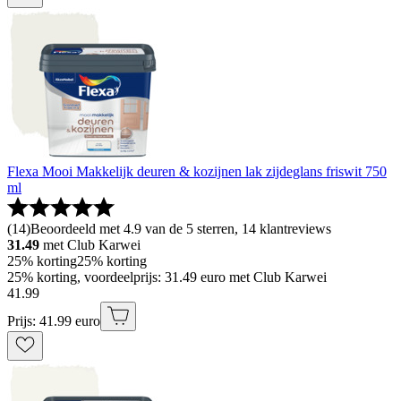
Flexa Mooi Makkelijk deuren & kozijnen lak zijdeglans friswit 750
ml
(
14
)
Beoordeeld met 4.9 van de 5 sterren, 14 klantreviews
31.49
met Club Karwei
25% korting
25% korting
25% korting, voordeelprijs: 31.49 euro met Club Karwei
41
.
99
Prijs: 41.99 euro