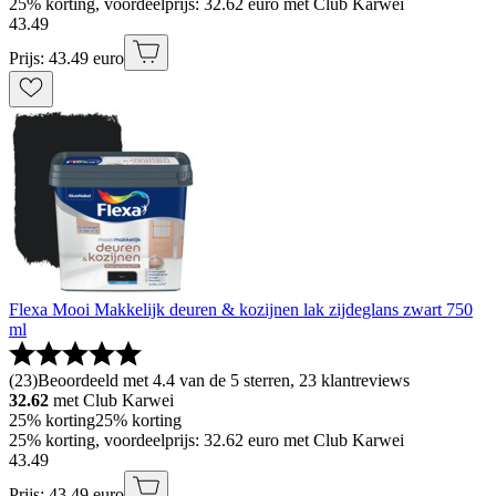
25% korting, voordeelprijs: 32.62 euro met Club Karwei
43
.
49
Prijs: 43.49 euro
Flexa Mooi Makkelijk deuren & kozijnen lak zijdeglans zwart 750
ml
(
23
)
Beoordeeld met 4.4 van de 5 sterren, 23 klantreviews
32.62
met Club Karwei
25% korting
25% korting
25% korting, voordeelprijs: 32.62 euro met Club Karwei
43
.
49
Prijs: 43.49 euro