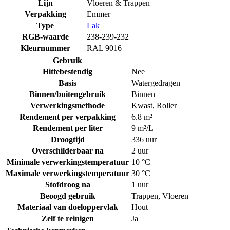
Lijn
Vloeren & Trappen
Verpakking
Emmer
Type
Lak
RGB-waarde
238-239-232
Kleurnummer
RAL 9016
Gebruik
Hittebestendig
Nee
Basis
Watergedragen
Binnen/buitengebruik
Binnen
Verwerkingsmethode
Kwast
,
Roller
Rendement per verpakking
6.8 m²
Rendement per liter
9 m²/L
Droogtijd
336 uur
Overschilderbaar na
2 uur
Minimale verwerkingstemperatuur
10 °C
Maximale verwerkingstemperatuur
30 °C
Stofdroog na
1 uur
Beoogd gebruik
Trappen
,
Vloeren
Materiaal van doeloppervlak
Hout
Zelf te reinigen
Ja