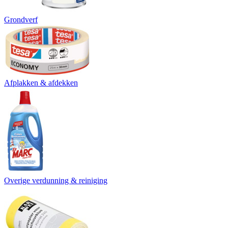
Grondverf
Afplakken & afdekken
Overige verdunning & reiniging