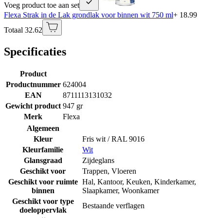
Voeg product toe aan set
Flexa Strak in de Lak grondlak voor binnen wit 750 ml
+ 18.99
Totaal 32.62
Specificaties
Product
Productnummer
624004
EAN
8711113131032
Gewicht product
947 gr
Merk
Flexa
Algemeen
Kleur
Fris wit / RAL 9016
Kleurfamilie
Wit
Glansgraad
Zijdeglans
Geschikt voor
Trappen
,
Vloeren
Geschikt voor ruimte
Hal
,
Kantoor
,
Keuken
,
Kinderkamer
,
binnen
Slaapkamer
,
Woonkamer
Geschikt voor type
Bestaande verflagen
doeloppervlak