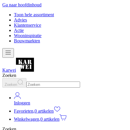
Ga naar hoofdinhoud
Toon hele assortiment
Advies
Klantenservice
Actie
Wooninspiratie
Bouwmarkten
Karwei
Zoeken
Zoeken
Inloggen
Favorieten
,
0 artikelen
Winkelwagen
,
0 artikelen
Zoeken