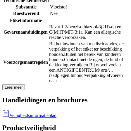
Technische kenmerken
Substantie
Vloeistof
Roestwerend
Nee
Etiketinformatie
Bevat 1,2-benzisothiazool-3(2H)-on en
Gevarenaanduidingen
C(M)IT/MIT(3:1). Kan een allergische
reactie veroorzaken.
Bij het inwinnen van medisch advies, de
verpakking of het etiket ter beschikking
houden.
Buiten het bereik van kinderen
houden.
Contact met de ogen, de huid of
Voorzorgsmaatregelen
de kleding vermijden.
Bij onwel voelen
een ANTIGIFCENTRUM/ arts/…
raadplegen.
Inhoud/verpakking afvoeren
naar …
Lees meer
Handleidingen en brochures
Veiligheidsinformatieblad
Productveiligheid