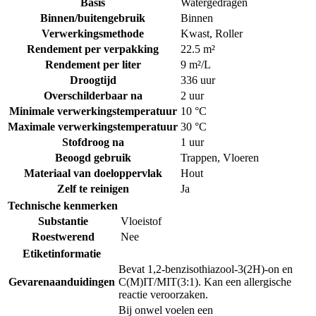
Basis
Watergedragen
Binnen/buitengebruik
Binnen
Verwerkingsmethode
Kwast
,
Roller
Rendement per verpakking
22.5 m²
Rendement per liter
9 m²/L
Droogtijd
336 uur
Overschilderbaar na
2 uur
Minimale verwerkingstemperatuur
10 °C
Maximale verwerkingstemperatuur
30 °C
Stofdroog na
1 uur
Beoogd gebruik
Trappen
,
Vloeren
Materiaal van doeloppervlak
Hout
Zelf te reinigen
Ja
Technische kenmerken
Substantie
Vloeistof
Roestwerend
Nee
Etiketinformatie
Bevat 1,2-benzisothiazool-3(2H)-on en
Gevarenaanduidingen
C(M)IT/MIT(3:1). Kan een allergische
reactie veroorzaken.
Bij onwel voelen een