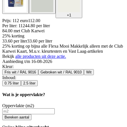
+
1
Prijs: 112 euro
112
.
00
Per
liter
:
112
44.80
per
liter
84.00
met Club Karwei
25% korting
33.60
per
liter
33.60
per
liter
25% korting op bijna alle Flexa Mooi Makkelijk alleen met de Club
Karwei Kaart, M.u.v. kleurtesters en Vast Laag-artikelen
Bekijk
alle producten uit deze actie.
Aanbieding t/m 16-08-2026
Kleur
:
Fris wit / RAL 9016
Gebroken wit / RAL 9010
Wit
Inhoud
:
0.75 liter
2.5 liter
Wat is je oppervlakte?
Oppervlakte (m2)
Bereken aantal