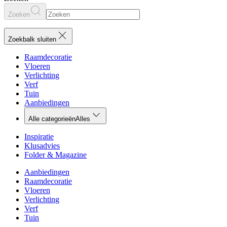
Zoeken
Zoekbalk sluiten
Raamdecoratie
Vloeren
Verlichting
Verf
Tuin
Aanbiedingen
Alle categorieën
Alles
Inspiratie
Klusadvies
Folder & Magazine
Aanbiedingen
Raamdecoratie
Vloeren
Verlichting
Verf
Tuin