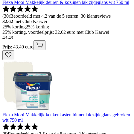
Flexa Mooi Makkelijk deuren & kozijnen lak zijdeglans wit 750 ml
(
30
)
Beoordeeld met 4.2 van de 5 sterren, 30 klantreviews
32.62
met Club Karwei
25% korting
25% korting
25% korting, voordeelprijs: 32.62 euro met Club Karwei
43
.
49
Prijs: 43.49 euro
Flexa Mooi Makkelijk keukenkasten binnenlak zijdeglans gebroken
wit 750 ml
(
8
)
Beoordeeld met 2.5 van de 5 sterren, 8 klantreviews