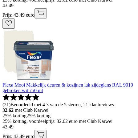
43
.
49
Prijs: 43.49 euro
Flexa Mooi Makkelijk deuren & kozijnen lak zijdeglans RAL 9010
gebroken wit 750 ml
(
21
)
Beoordeeld met 4.3 van de 5 sterren, 21 klantreviews
32.62
met Club Karwei
25% korting
25% korting
25% korting, voordeelprijs: 32.62 euro met Club Karwei
43
.
49
Prijs: 43.49 euro