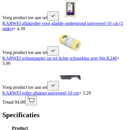
Voeg product toe aan set
KARWEI aflakroller voor gladde ondergrond universeel 10 cm (2
stuks)
+ 4.39
Voeg product toe aan set
KARWEI schuurpapier op rol lichte schuurklus zeer fijn K240
+
3.99
Voeg product toe aan set
KARWEI roller aflakset universeel 10 cm
+ 5.29
Totaal 84.00
Specificaties
Product