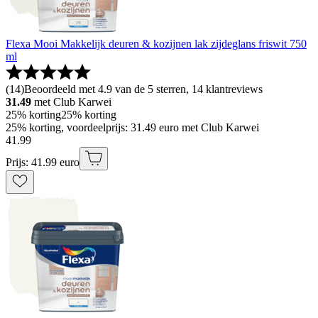
Flexa Mooi Makkelijk deuren & kozijnen lak zijdeglans friswit 750
ml
(
14
)
Beoordeeld met 4.9 van de 5 sterren, 14 klantreviews
31.49
met Club Karwei
25% korting
25% korting
25% korting, voordeelprijs: 31.49 euro met Club Karwei
41
.
99
Prijs: 41.99 euro