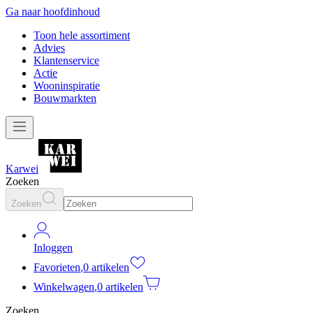
Ga naar hoofdinhoud
Toon hele assortiment
Advies
Klantenservice
Actie
Wooninspiratie
Bouwmarkten
Karwei
Zoeken
Zoeken
Inloggen
Favorieten
,
0 artikelen
Winkelwagen
,
0 artikelen
Zoeken