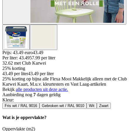
Prijs: 43.49 euro
43
.
49
Per
liter
:
43.49
57.99
per
liter
32.62
met Club Karwei
25% korting
43.49
per
liter
43.49
per
liter
25% korting op bijna alle Flexa Mooi Makkelijk alleen met de Club
Karwei Kaart, M.u.v. kleurtesters en Vast Laag-artikelen
Bekijk
alle producten uit deze actie.
Aanbieding nog
7
dagen geldig
Kleur
:
Fris wit / RAL 9016
Gebroken wit / RAL 9010
Wit
Zwart
Wat is je oppervlakte?
Oppervlakte (m2)