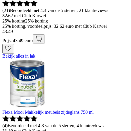
(
21
)
Beoordeeld met 4.3 van de 5 sterren, 21 klantreviews
32.62
met Club Karwei
25% korting
25% korting
25% korting, voordeelprijs: 32.62 euro met Club Karwei
43
.
49
Prijs: 43.49 euro
Bekijk alles in lak
Flexa Mooi Makkelijk meubels zijdeglans 750 ml
(
4
)
Beoordeeld met 4.8 van de 5 sterren, 4 klantreviews
31.49
met Club Karwei