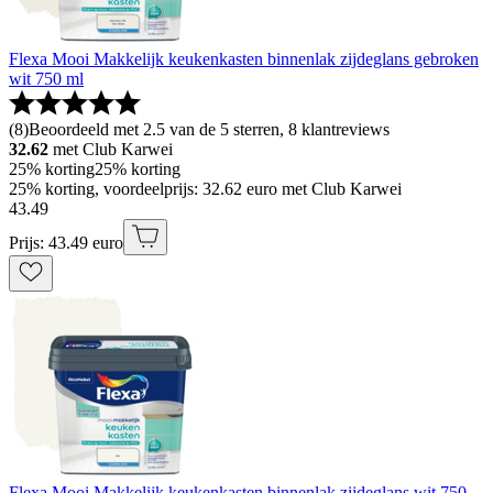
Flexa Mooi Makkelijk keukenkasten binnenlak zijdeglans gebroken
wit 750 ml
(
8
)
Beoordeeld met 2.5 van de 5 sterren, 8 klantreviews
32.62
met Club Karwei
25% korting
25% korting
25% korting, voordeelprijs: 32.62 euro met Club Karwei
43
.
49
Prijs: 43.49 euro
Flexa Mooi Makkelijk keukenkasten binnenlak zijdeglans wit 750