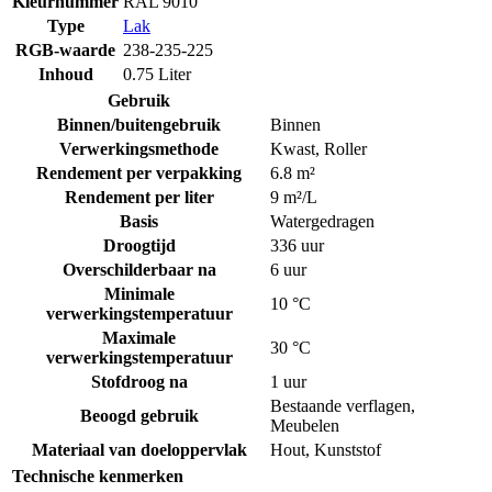
Kleurnummer
RAL 9010
Type
Lak
RGB-waarde
238-235-225
Inhoud
0.75 Liter
Gebruik
Binnen/buitengebruik
Binnen
Verwerkingsmethode
Kwast
,
Roller
Rendement per verpakking
6.8 m²
Rendement per liter
9 m²/L
Basis
Watergedragen
Droogtijd
336 uur
Overschilderbaar na
6 uur
Minimale
10 °C
verwerkingstemperatuur
Maximale
30 °C
verwerkingstemperatuur
Stofdroog na
1 uur
Bestaande verflagen
,
Beoogd gebruik
Meubelen
Materiaal van doeloppervlak
Hout
,
Kunststof
Technische kenmerken