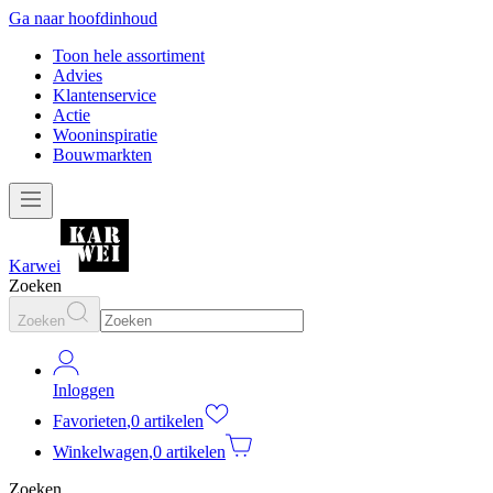
Ga naar hoofdinhoud
Toon hele assortiment
Advies
Klantenservice
Actie
Wooninspiratie
Bouwmarkten
Karwei
Zoeken
Zoeken
Inloggen
Favorieten
,
0 artikelen
Winkelwagen
,
0 artikelen
Zoeken