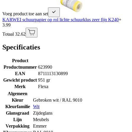
Voeg product toe aan set
KARWEI schuurpapier op rol lichte schuurklus zeer fijn K240
+
3.99
Totaal 32.62
Specificaties
Product
Productnummer
623990
EAN
8711113130899
Gewicht product
951 gr
Merk
Flexa
Algemeen
Kleur
Gebroken wit / RAL 9010
Kleurfamilie
Wit
Glansgraad
Zijdeglans
Lijn
Meubels
Verpakking
Emmer