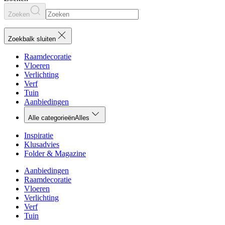
Zoeken
Zoekbalk sluiten
Raamdecoratie
Vloeren
Verlichting
Verf
Tuin
Aanbiedingen
Alle categorieën
Alles
Inspiratie
Klusadvies
Folder & Magazine
Aanbiedingen
Raamdecoratie
Vloeren
Verlichting
Verf
Tuin