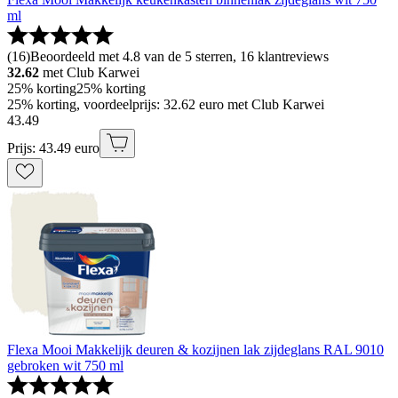
ml
(
16
)
Beoordeeld met 4.8 van de 5 sterren, 16 klantreviews
32.62
met Club Karwei
25% korting
25% korting
25% korting, voordeelprijs: 32.62 euro met Club Karwei
43
.
49
Prijs: 43.49 euro
Flexa Mooi Makkelijk deuren & kozijnen lak zijdeglans RAL 9010
gebroken wit 750 ml