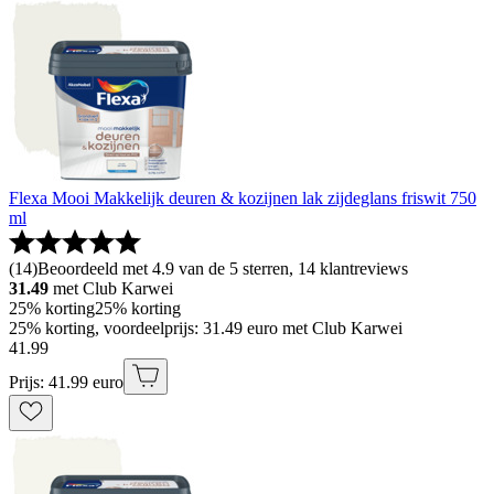
Flexa Mooi Makkelijk deuren & kozijnen lak zijdeglans friswit 750
ml
(
14
)
Beoordeeld met 4.9 van de 5 sterren, 14 klantreviews
31.49
met Club Karwei
25% korting
25% korting
25% korting, voordeelprijs: 31.49 euro met Club Karwei
41
.
99
Prijs: 41.99 euro