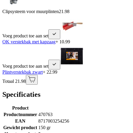
Clipsysteem voor muurplinten
21.98
Voeg product toe aan set
OK verstekbak met kapzaag
+ 10.99
Voeg product toe aan set
Plintverstekbak zwart
+ 22.99
Totaal 21.98
Specificaties
Product
Productnummer
470763
EAN
8717003254256
Gewicht product
150 gr