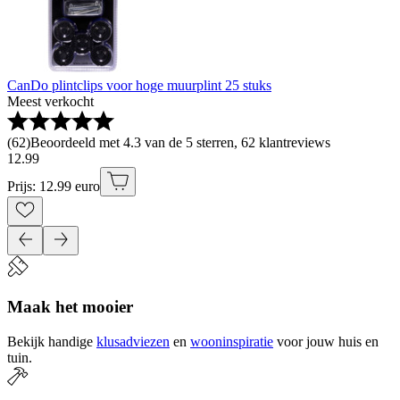
CanDo plintclips voor hoge muurplint 25 stuks
Meest verkocht
(
62
)
Beoordeeld met 4.3 van de 5 sterren, 62 klantreviews
12
.
99
Prijs: 12.99 euro
Maak het mooier
Bekijk handige
klusadviezen
en
wooninspiratie
voor jouw huis en
tuin.