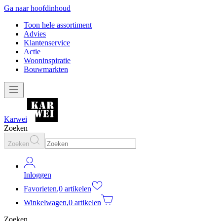
Ga naar hoofdinhoud
Toon hele assortiment
Advies
Klantenservice
Actie
Wooninspiratie
Bouwmarkten
Karwei
Zoeken
Zoeken
Inloggen
Favorieten
,
0 artikelen
Winkelwagen
,
0 artikelen
Zoeken