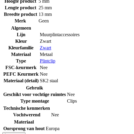
Hoogte product
5 mm
Lengte product
25 mm
Breedte product
13 mm
Merk
Geen
Algemeen
Lijn
Muurplintaccessoires
Kleur
Zwart
Kleurfamilie
Zwart
Materiaal
Metaal
Type
Plintclip
FSC-keurmerk
Nee
PEFC Keurmerk
Nee
Materiaal (detail)
SK2 staal
Gebruik
Geschikt voor vochtige ruimtes
Nee
Type montage
Clips
Technische kenmerken
Vochtwerend
Nee
Materiaal
Oorsprong van hout
Europa