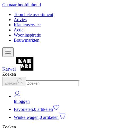
Ga naar hoofdinhoud
Toon hele assortiment
Advies
Klantenservice
Actie
Wooninspiratie
Bouwmarkten
Karwei
Zoeken
Zoeken
Inloggen
Favorieten
,
0 artikelen
Winkelwagen
,
0 artikelen
Zoeken