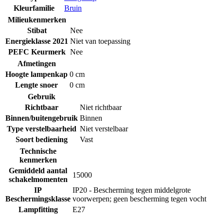
Kleurfamilie
Bruin
Milieukenmerken
Stibat
Nee
Energieklasse 2021
Niet van toepassing
PEFC Keurmerk
Nee
Afmetingen
Hoogte lampenkap
0 cm
Lengte snoer
0 cm
Gebruik
Richtbaar
Niet richtbaar
Binnen/buitengebruik
Binnen
Type verstelbaarheid
Niet verstelbaar
Soort bediening
Vast
Technische
kenmerken
Gemiddeld aantal
15000
schakelmomenten
IP
IP20 - Bescherming tegen middelgrote
Beschermingsklasse
voorwerpen; geen bescherming tegen vocht
Lampfitting
E27