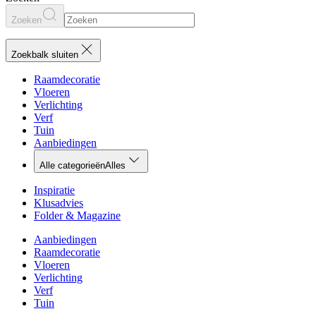
Zoeken
Zoekbalk sluiten
Raamdecoratie
Vloeren
Verlichting
Verf
Tuin
Aanbiedingen
Alle categorieën
Alles
Inspiratie
Klusadvies
Folder & Magazine
Aanbiedingen
Raamdecoratie
Vloeren
Verlichting
Verf
Tuin