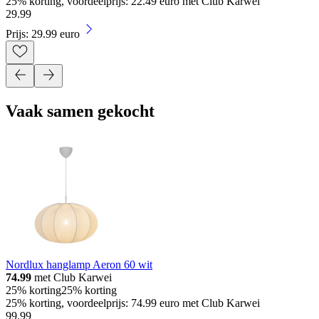
25% korting, voordeelprijs: 22.49 euro met Club Karwei
29
.
99
Prijs: 29.99 euro
Vaak samen gekocht
Nordlux hanglamp Aeron 60 wit
74.99
met Club Karwei
25% korting
25% korting
25% korting, voordeelprijs: 74.99 euro met Club Karwei
99
.
99