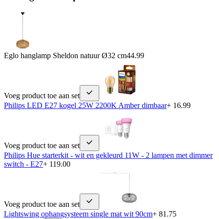
Eglo hanglamp Sheldon natuur Ø32 cm
44.99
Voeg product toe aan set
Philips LED E27 kogel 25W 2200K Amber dimbaar
+ 16.99
Voeg product toe aan set
Philips Hue starterkit - wit en gekleurd 11W - 2 lampen met dimmer
switch - E27
+ 119.00
Voeg product toe aan set
Lightswing ophangsysteem single mat wit 90cm
+ 81.75