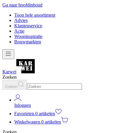
Ga naar hoofdinhoud
Toon hele assortiment
Advies
Klantenservice
Actie
Wooninspiratie
Bouwmarkten
Karwei
Zoeken
Zoeken
Inloggen
Favorieten
,
0 artikelen
Winkelwagen
,
0 artikelen
Zoeken