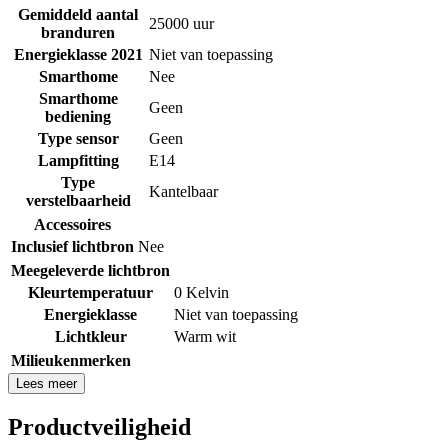
Gemiddeld aantal
25000 uur
branduren
Energieklasse 2021
Niet van toepassing
Smarthome
Nee
Smarthome
Geen
bediening
Type sensor
Geen
Lampfitting
E14
Type
Kantelbaar
verstelbaarheid
Accessoires
Inclusief lichtbron
Nee
Meegeleverde lichtbron
Kleurtemperatuur
0 Kelvin
Energieklasse
Niet van toepassing
Lichtkleur
Warm wit
Milieukenmerken
Lees meer
Productveiligheid