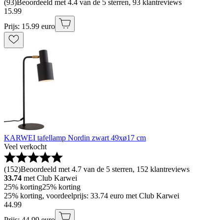
(
93
)
Beoordeeld met 4.4 van de 5 sterren, 93 klantreviews
15
.
99
Prijs: 15.99 euro
KARWEI tafellamp Nordin zwart 49xø17 cm
Veel verkocht
(
152
)
Beoordeeld met 4.7 van de 5 sterren, 152 klantreviews
33.74
met Club Karwei
25% korting
25% korting
25% korting, voordeelprijs: 33.74 euro met Club Karwei
44
.
99
Prijs: 44.99 euro