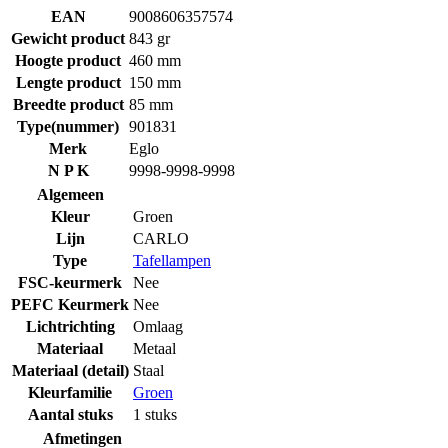
EAN
9008606357574
Gewicht product
843 gr
Hoogte product
460 mm
Lengte product
150 mm
Breedte product
85 mm
Type(nummer)
901831
Merk
Eglo
N P K
9998-9998-9998
Algemeen
Kleur
Groen
Lijn
CARLO
Type
Tafellampen
FSC-keurmerk
Nee
PEFC Keurmerk
Nee
Lichtrichting
Omlaag
Materiaal
Metaal
Materiaal (detail)
Staal
Kleurfamilie
Groen
Aantal stuks
1 stuks
Afmetingen