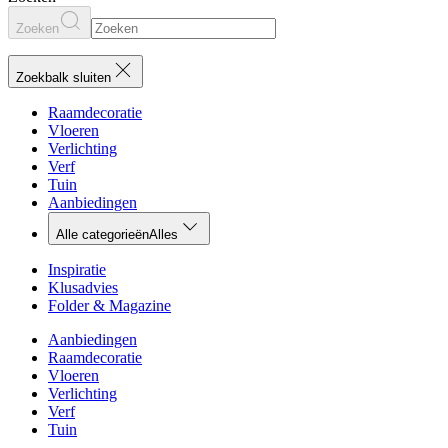
Zoeken
Zoekbalk sluiten
Raamdecoratie
Vloeren
Verlichting
Verf
Tuin
Aanbiedingen
Alle categorieën
Alles
Inspiratie
Klusadvies
Folder & Magazine
Aanbiedingen
Raamdecoratie
Vloeren
Verlichting
Verf
Tuin