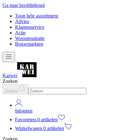
Ga naar hoofdinhoud
Toon hele assortiment
Advies
Klantenservice
Actie
Wooninspiratie
Bouwmarkten
Karwei
Zoeken
Zoeken
Inloggen
Favorieten
,
0 artikelen
Winkelwagen
,
0 artikelen
Zoeken