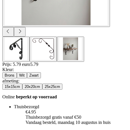
Prijs: 5.79 euro
5
.
79
Kleur
:
Brons
Wit
Zwart
afmeting
:
15x15cm
20x20cm
25x25cm
Online
beperkt op voorraad
Thuisbezorgd
€4.95
Thuisbezorgd gratis vanaf €50
Vandaag besteld, maandag 10 augustus in huis