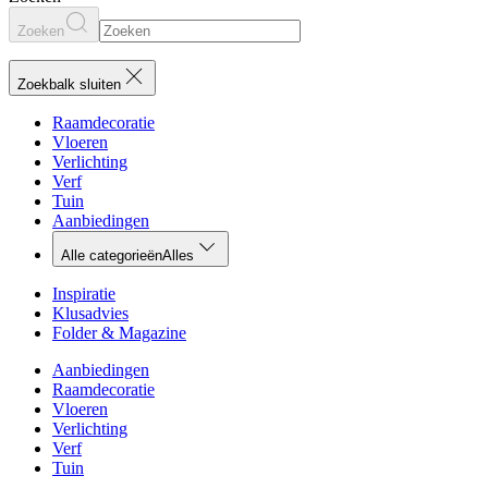
Zoeken
Zoekbalk sluiten
Raamdecoratie
Vloeren
Verlichting
Verf
Tuin
Aanbiedingen
Alle categorieën
Alles
Inspiratie
Klusadvies
Folder & Magazine
Aanbiedingen
Raamdecoratie
Vloeren
Verlichting
Verf
Tuin