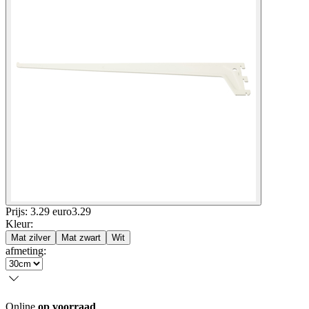
Prijs: 3.29 euro
3
.
29
Kleur
:
Mat zilver
Mat zwart
Wit
afmeting
:
Online
op voorraad