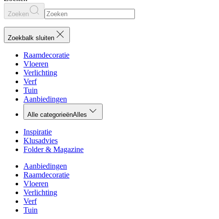
Zoeken
Zoekbalk sluiten
Raamdecoratie
Vloeren
Verlichting
Verf
Tuin
Aanbiedingen
Alle categorieën
Alles
Inspiratie
Klusadvies
Folder & Magazine
Aanbiedingen
Raamdecoratie
Vloeren
Verlichting
Verf
Tuin