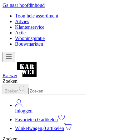
Ga naar hoofdinhoud
Toon hele assortiment
Advies
Klantenservice
Actie
Wooninspiratie
Bouwmarkten
Karwei
Zoeken
Zoeken
Inloggen
Favorieten
,
0 artikelen
Winkelwagen
,
0 artikelen
Zoeken