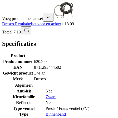
Voeg product toe aan set
Dresco Remkabelset voor en achter
+ 18.09
Totaal 7.19
Specificaties
Product
Productnummer
620460
EAN
8711293444502
Gewicht product
174 gr
Merk
Dresco
Algemeen
Anti-lek
Nee
Kleurfamilie
Zwart
Reflectie
Nee
Type ventiel
Presta / Frans ventiel (FV)
Type
Binnenband