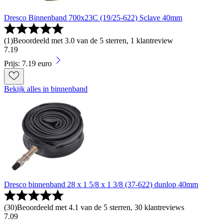
Dresco Binnenband 700x23C (19/25-622) Sclave 40mm
(
1
)
Beoordeeld met 3.0 van de 5 sterren, 1 klantreview
7
.
19
Prijs: 7.19 euro
Bekijk alles in binnenband
Dresco binnenband 28 x 1 5/8 x 1 3/8 (37-622) dunlop 40mm
(
30
)
Beoordeeld met 4.1 van de 5 sterren, 30 klantreviews
7
.
09