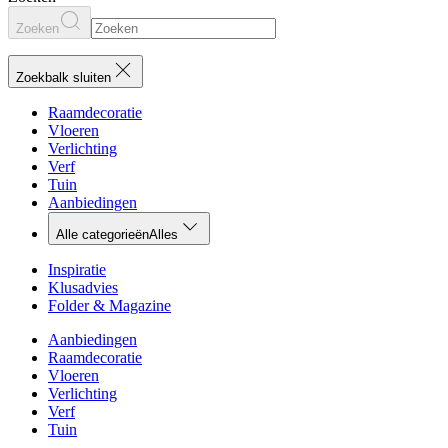
Zoeken
Zoekbalk sluiten
Raamdecoratie
Vloeren
Verlichting
Verf
Tuin
Aanbiedingen
Alle categorieën
Alles
Inspiratie
Klusadvies
Folder & Magazine
Aanbiedingen
Raamdecoratie
Vloeren
Verlichting
Verf
Tuin