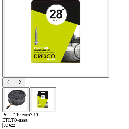
Prijs: 7.19 euro
7
.
19
ETRTO-maat
: