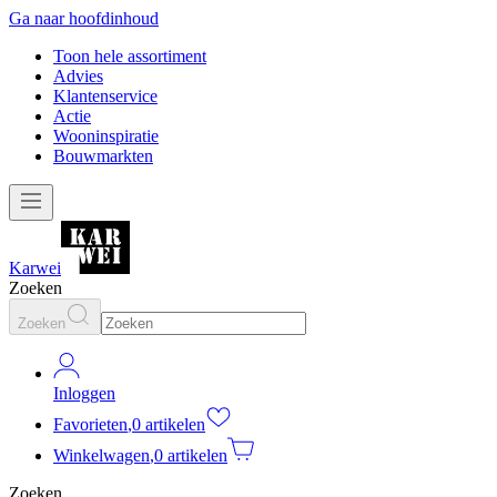
Ga naar hoofdinhoud
Toon hele assortiment
Advies
Klantenservice
Actie
Wooninspiratie
Bouwmarkten
Karwei
Zoeken
Zoeken
Inloggen
Favorieten
,
0 artikelen
Winkelwagen
,
0 artikelen
Zoeken