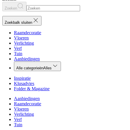
Zoeken
Zoekbalk sluiten
Raamdecoratie
Vloeren
Verlichting
Verf
Tuin
Aanbiedingen
Alle categorieën
Alles
Inspiratie
Klusadvies
Folder & Magazine
Aanbiedingen
Raamdecoratie
Vloeren
Verlichting
Verf
Tuin