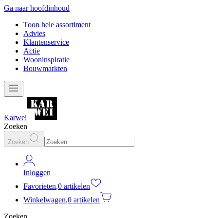
Ga naar hoofdinhoud
Toon hele assortiment
Advies
Klantenservice
Actie
Wooninspiratie
Bouwmarkten
Karwei
Zoeken
Zoeken
Inloggen
Favorieten
,
0 artikelen
Winkelwagen
,
0 artikelen
Zoeken