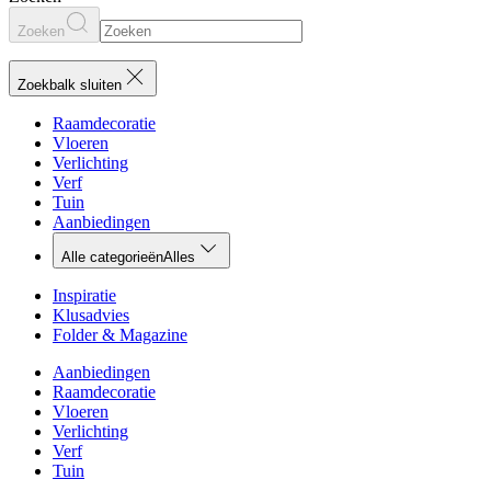
Zoeken
Zoekbalk sluiten
Raamdecoratie
Vloeren
Verlichting
Verf
Tuin
Aanbiedingen
Alle categorieën
Alles
Inspiratie
Klusadvies
Folder & Magazine
Aanbiedingen
Raamdecoratie
Vloeren
Verlichting
Verf
Tuin