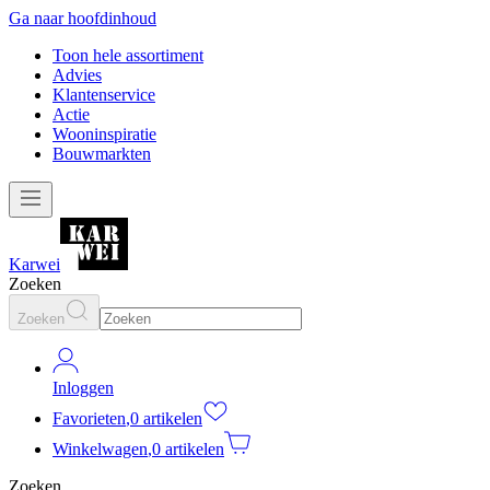
Ga naar hoofdinhoud
Toon hele assortiment
Advies
Klantenservice
Actie
Wooninspiratie
Bouwmarkten
Karwei
Zoeken
Zoeken
Inloggen
Favorieten
,
0 artikelen
Winkelwagen
,
0 artikelen
Zoeken