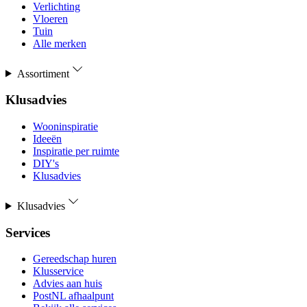
Verlichting
Vloeren
Tuin
Alle merken
Assortiment
Klusadvies
Wooninspiratie
Ideeën
Inspiratie per ruimte
DIY's
Klusadvies
Klusadvies
Services
Gereedschap huren
Klusservice
Advies aan huis
PostNL afhaalpunt