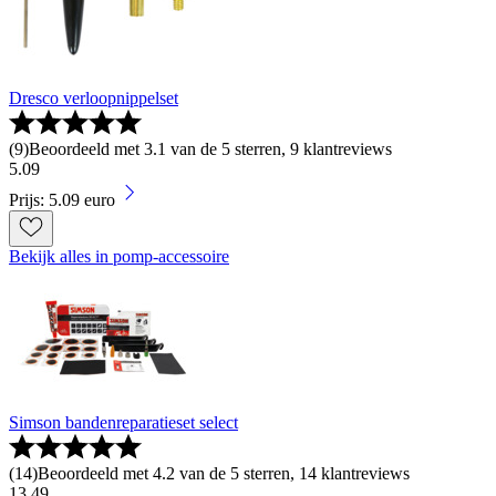
Dresco verloopnippelset
(
9
)
Beoordeeld met 3.1 van de 5 sterren, 9 klantreviews
5
.
09
Prijs: 5.09 euro
Bekijk alles in pomp-accessoire
Simson bandenreparatieset select
(
14
)
Beoordeeld met 4.2 van de 5 sterren, 14 klantreviews
13
.
49