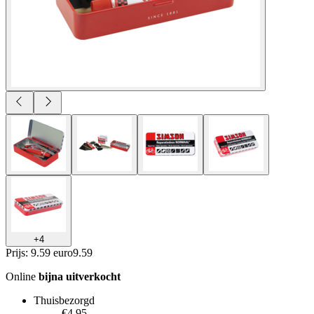
+
4
Prijs: 9.59 euro
9
.
59
Online
bijna uitverkocht
Thuisbezorgd
€4.95