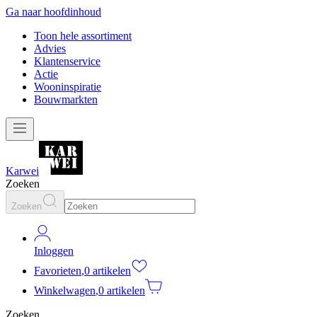
Ga naar hoofdinhoud
Toon hele assortiment
Advies
Klantenservice
Actie
Wooninspiratie
Bouwmarkten
Karwei
Zoeken
Zoeken
Inloggen
Favorieten
,
0 artikelen
Winkelwagen
,
0 artikelen
Zoeken