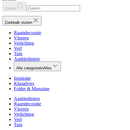
Zoeken
Zoekbalk sluiten
Raamdecoratie
Vloeren
Verlichting
Verf
Tuin
Aanbiedingen
Alle categorieën
Alles
Inspiratie
Klusadvies
Folder & Magazine
Aanbiedingen
Raamdecoratie
Vloeren
Verlichting
Verf
Tuin