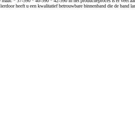
at: * 37-590 * 40-590 * 42-590 In het productieproces is er veel aa
Hierdoor heeft u een kwalitatief betrouwbare binnenband die de band l