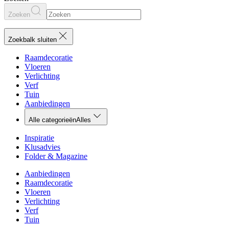
Zoeken
Zoekbalk sluiten
Raamdecoratie
Vloeren
Verlichting
Verf
Tuin
Aanbiedingen
Alle categorieën
Alles
Inspiratie
Klusadvies
Folder & Magazine
Aanbiedingen
Raamdecoratie
Vloeren
Verlichting
Verf
Tuin