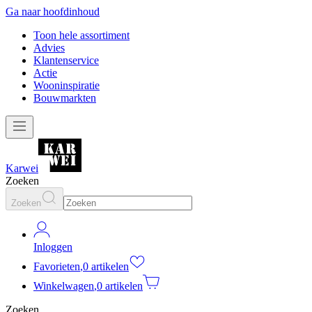
Ga naar hoofdinhoud
Toon hele assortiment
Advies
Klantenservice
Actie
Wooninspiratie
Bouwmarkten
Karwei
Zoeken
Zoeken
Inloggen
Favorieten
,
0 artikelen
Winkelwagen
,
0 artikelen
Zoeken