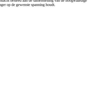
ndacht besteed aan de samenstelling van de hoogwaardige
anger op de gewenste spanning houdt.