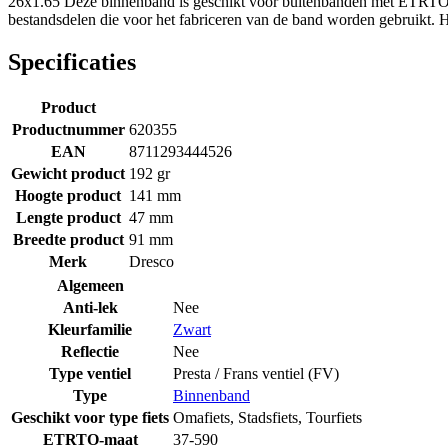
26x1.65 Deze binnenband is geschikt voor buitenbanden met ETRTO ma
bestandsdelen die voor het fabriceren van de band worden gebruikt. 
Specificaties
Product
Productnummer
620355
EAN
8711293444526
Gewicht product
192 gr
Hoogte product
141 mm
Lengte product
47 mm
Breedte product
91 mm
Merk
Dresco
Algemeen
Anti-lek
Nee
Kleurfamilie
Zwart
Reflectie
Nee
Type ventiel
Presta / Frans ventiel (FV)
Type
Binnenband
Geschikt voor type fiets
Omafiets
,
Stadsfiets
,
Tourfiets
ETRTO-maat
37-590