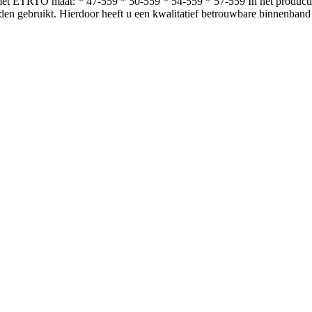
t ETRTO maat: * 47-559 * 50-559 * 54-559 * 57-559 In het productiep
en gebruikt. Hierdoor heeft u een kwalitatief betrouwbare binnenband