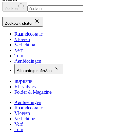
Zoeken
Zoekbalk sluiten
Raamdecoratie
Vloeren
Verlichting
Verf
Tuin
Aanbiedingen
Alle categorieën
Alles
Inspiratie
Klusadvies
Folder & Magazine
Aanbiedingen
Raamdecoratie
Vloeren
Verlichting
Verf
Tuin