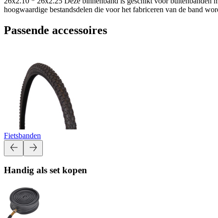
26x2.10 * 26x2.25 Deze binnenband is geschikt voor buitenbanden me
hoogwaardige bestandsdelen die voor het fabriceren van de band word
Passende accessoires
Fietsbanden
Handig als set kopen