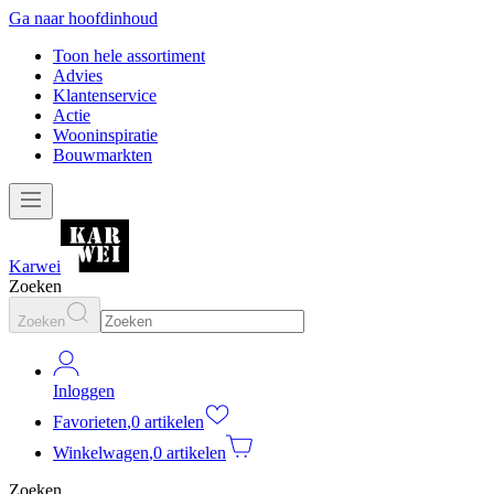
Ga naar hoofdinhoud
Toon hele assortiment
Advies
Klantenservice
Actie
Wooninspiratie
Bouwmarkten
Karwei
Zoeken
Zoeken
Inloggen
Favorieten
,
0 artikelen
Winkelwagen
,
0 artikelen
Zoeken