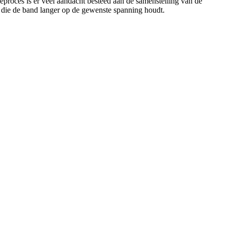
roces is er veel aandacht besteed aan de samenstelling van de
 die de band langer op de gewenste spanning houdt.