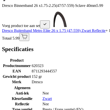
Dresco Binnenband 26 x1.75-2.25(47/57-559) Sclave 40mm
5.99
Voeg product toe aan set
Dresco Buitenband Metro Elite 26 x 1.75 (47-559) Zwart Reflectie
+ 
Totaal 5.99
Specificaties
Product
Productnummer
620323
EAN
8711293444557
Gewicht product
152 gr
Merk
Dresco
Algemeen
Anti-lek
Nee
Kleurfamilie
Zwart
Reflectie
Nee
Type ventiel
Presta / Frans ventiel (FV)