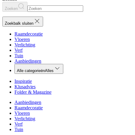
Zoeken
Zoekbalk sluiten
Raamdecoratie
Vloeren
Verlichting
Verf
Tuin
Aanbiedingen
Alle categorieën
Alles
Inspiratie
Klusadvies
Folder & Magazine
Aanbiedingen
Raamdecoratie
Vloeren
Verlichting
Verf
Tuin