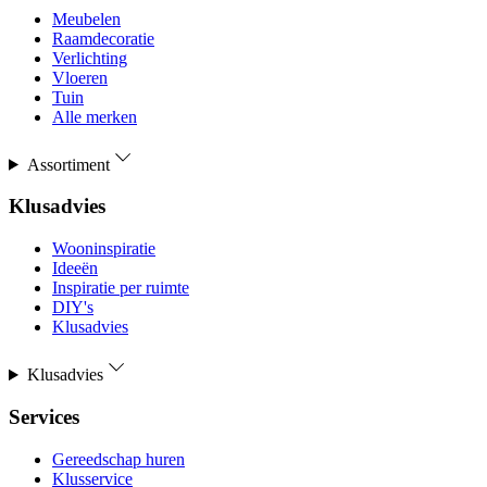
Meubelen
Raamdecoratie
Verlichting
Vloeren
Tuin
Alle merken
Assortiment
Klusadvies
Wooninspiratie
Ideeën
Inspiratie per ruimte
DIY's
Klusadvies
Klusadvies
Services
Gereedschap huren
Klusservice