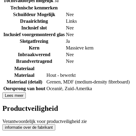
Tochtvaldorpel mogelijk
Ja
Technische kenmerken
Schuifdeur Mogelijk
Nee
Draairichting
Links
Inclusief slot
Nee
Inclusief voorgemonteerd glas
Nee
Slotgatfrezing
Ja
Kern
Massieve kern
Inbraakwerend
Nee
Brandvertragend
Nee
Materiaal
Materiaal
Hout - bewerkt
Materiaal (detail)
Grenen
,
MDF (medium-density fibreboard)
Oorsprong van hout
Oceanië
,
Zuid-Amerika
Lees meer
Productveiligheid
Verantwoordelijk voor productveiligheid zie
informatie over de fabrikant