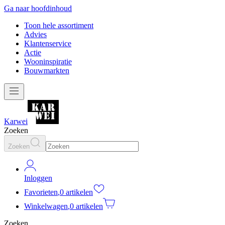
Ga naar hoofdinhoud
Toon hele assortiment
Advies
Klantenservice
Actie
Wooninspiratie
Bouwmarkten
Karwei
Zoeken
Zoeken
Inloggen
Favorieten
,
0 artikelen
Winkelwagen
,
0 artikelen
Zoeken