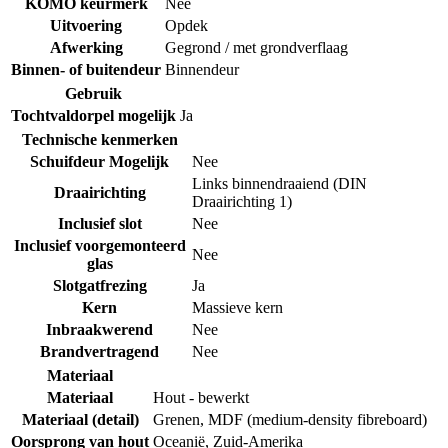
KOMO keurmerk
Nee
Uitvoering
Opdek
Afwerking
Gegrond / met grondverflaag
Binnen- of buitendeur
Binnendeur
Gebruik
Tochtvaldorpel mogelijk
Ja
Technische kenmerken
Schuifdeur Mogelijk
Nee
Links binnendraaiend (DIN
Draairichting
Draairichting 1)
Inclusief slot
Nee
Inclusief voorgemonteerd
Nee
glas
Slotgatfrezing
Ja
Kern
Massieve kern
Inbraakwerend
Nee
Brandvertragend
Nee
Materiaal
Materiaal
Hout - bewerkt
Materiaal (detail)
Grenen
,
MDF (medium-density fibreboard)
Oorsprong van hout
Oceanië
,
Zuid-Amerika