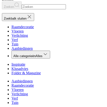
Zoeken
Zoekbalk sluiten
Raamdecoratie
Vloeren
Verlichting
Verf
Tuin
Aanbiedingen
Alle categorieën
Alles
Inspiratie
Klusadvies
Folder & Magazine
Aanbiedingen
Raamdecoratie
Vloeren
Verlichting
Verf
Tuin