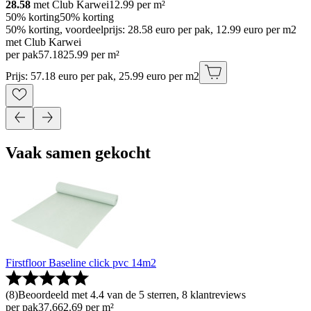
28.58
met Club Karwei
12.99
per m²
50% korting
50% korting
50% korting, voordeelprijs: 28.58 euro per pak, 12.99 euro per m2
met Club Karwei
per pak
57
.
18
25.99 per m²
Prijs: 57.18 euro per pak, 25.99 euro per m2
Vaak samen gekocht
Firstfloor Baseline click pvc 14m2
(
8
)
Beoordeeld met 4.4 van de 5 sterren, 8 klantreviews
per pak
37
.
66
2.69 per m²