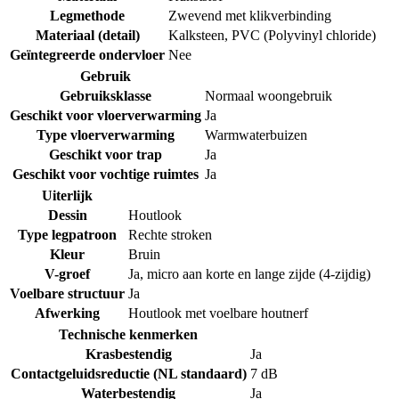
Legmethode
Zwevend met klikverbinding
Materiaal (detail)
Kalksteen
,
PVC (Polyvinyl chloride)
Geïntegreerde ondervloer
Nee
Gebruik
Gebruiksklasse
Normaal woongebruik
Geschikt voor vloerverwarming
Ja
Type vloerverwarming
Warmwaterbuizen
Geschikt voor trap
Ja
Geschikt voor vochtige ruimtes
Ja
Uiterlijk
Dessin
Houtlook
Type legpatroon
Rechte stroken
Kleur
Bruin
V-groef
Ja, micro aan korte en lange zijde (4-zijdig)
Voelbare structuur
Ja
Afwerking
Houtlook met voelbare houtnerf
Technische kenmerken
Krasbestendig
Ja
Contactgeluidsreductie (NL standaard)
7 dB
Waterbestendig
Ja