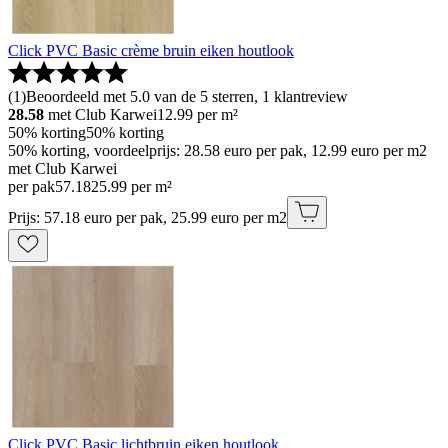
Click PVC Basic crème bruin eiken houtlook
(
1
)
Beoordeeld met 5.0 van de 5 sterren, 1 klantreview
28.58
met Club Karwei
12.99
per m²
50% korting
50% korting
50% korting, voordeelprijs: 28.58 euro per pak, 12.99 euro per m2
met Club Karwei
per pak
57
.
18
25.99 per m²
Prijs: 57.18 euro per pak, 25.99 euro per m2
Click PVC Basic lichtbruin eiken houtlook