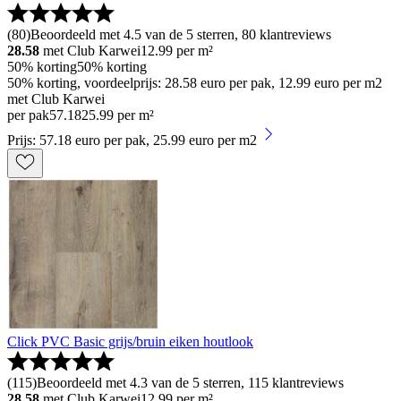
(
80
)
Beoordeeld met 4.5 van de 5 sterren, 80 klantreviews
28.58
met Club Karwei
12.99
per m²
50% korting
50% korting
50% korting, voordeelprijs: 28.58 euro per pak, 12.99 euro per m2
met Club Karwei
per pak
57
.
18
25.99 per m²
Prijs: 57.18 euro per pak, 25.99 euro per m2
Click PVC Basic grijs/bruin eiken houtlook
(
115
)
Beoordeeld met 4.3 van de 5 sterren, 115 klantreviews
28.58
met Club Karwei
12.99
per m²