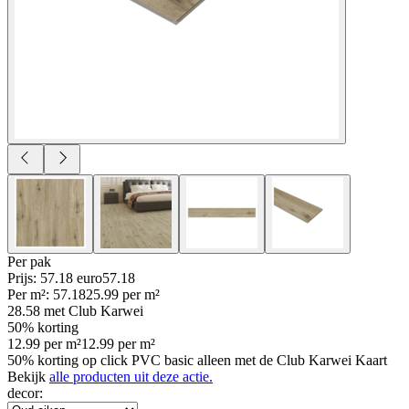
Per
pak
Prijs: 57.18 euro
57
.
18
Per
m²
:
57.18
25.99
per
m²
28.58
met Club Karwei
50% korting
12.99
per
m²
12.99
per
m²
50% korting op click PVC basic alleen met de Club Karwei Kaart
Bekijk
alle producten uit deze actie.
decor
: