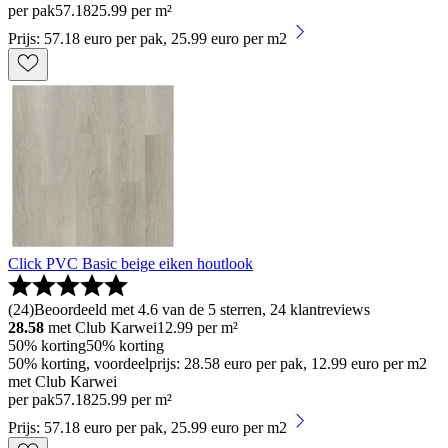
per pak
57
.
18
25.99 per m²
Prijs: 57.18 euro per pak, 25.99 euro per m2
Click PVC Basic beige eiken houtlook
(
24
)
Beoordeeld met 4.6 van de 5 sterren, 24 klantreviews
28.58
met Club Karwei
12.99
per m²
50% korting
50% korting
50% korting, voordeelprijs: 28.58 euro per pak, 12.99 euro per m2
met Club Karwei
per pak
57
.
18
25.99 per m²
Prijs: 57.18 euro per pak, 25.99 euro per m2