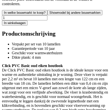
controleren.
In welke bouwmarkt te koop?
Showmodel bij andere bouwmarkten
In winkelwagen
Productomschrijving
Verpakt per set van 10 lamellen
Garantieperiode van 10 jaar
Geschikt voor warmwaterbuizen
Dikte plank: 4 mm
Click PVC Basic oud eiken houtlook
De Click PVC Basic oud eiken houtlook is de ideale keuze voor een
warme en authentieke uitstraling in je woning. Deze vloer is verpakt
per 2,2 m² en bevat 10 lamellen met een lengte van 122 cm en een
breedte van 18 cm. De lamellen hebben een dikte van 0,4 cm en zijn
uitgerust met een micro V-groef aan zowel de korte als lange zijden,
wat zorgt voor een verfijnde afwerking. De vloer is krasbestendig en
waterbestendig, en is geschikt voor normaal woongebruik. Het is
eenvoudig te leggen dankzij de zwevende legmethode met een
klikverbinding, en is bovendien geschikt voor vloerverwarming op
warmwaterbuizen. De toplaag van 0,2 mm biedt extra bescherming