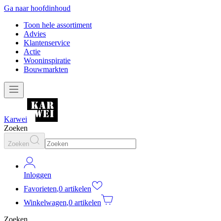
Ga naar hoofdinhoud
Toon hele assortiment
Advies
Klantenservice
Actie
Wooninspiratie
Bouwmarkten
Karwei
Zoeken
Zoeken
Inloggen
Favorieten
,
0 artikelen
Winkelwagen
,
0 artikelen
Zoeken