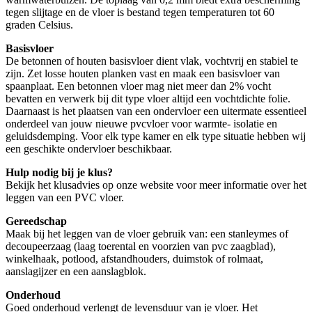
tegen slijtage en de vloer is bestand tegen temperaturen tot 60
graden Celsius.
Basisvloer
De betonnen of houten basisvloer dient vlak, vochtvrij en stabiel te
zijn. Zet losse houten planken vast en maak een basisvloer van
spaanplaat. Een betonnen vloer mag niet meer dan 2% vocht
bevatten en verwerk bij dit type vloer altijd een vochtdichte folie.
Daarnaast is het plaatsen van een ondervloer een uitermate essentieel
onderdeel van jouw nieuwe pvcvloer voor warmte- isolatie en
geluidsdemping. Voor elk type kamer en elk type situatie hebben wij
een geschikte ondervloer beschikbaar.
Hulp nodig bij je klus?
Bekijk het klusadvies op onze website voor meer informatie over het
leggen van een PVC vloer.
Gereedschap
Maak bij het leggen van de vloer gebruik van: een stanleymes of
decoupeerzaag (laag toerental en voorzien van pvc zaagblad),
winkelhaak, potlood, afstandhouders, duimstok of rolmaat,
aanslagijzer en een aanslagblok.
Onderhoud
Goed onderhoud verlengt de levensduur van je vloer. Het