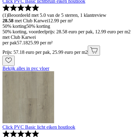
Click PVC Basic lichtbruin eiken houtlook
(
1
)
Beoordeeld met 5.0 van de 5 sterren, 1 klantreview
28.58
met Club Karwei
12.99
per m²
50% korting
50% korting
50% korting, voordeelprijs: 28.58 euro per pak, 12.99 euro per m2
met Club Karwei
per pak
57
.
18
25.99 per m²
Prijs: 57.18 euro per pak, 25.99 euro per m2
Bekijk alles in pvc vloer
Click PVC Basic licht eiken houtlook