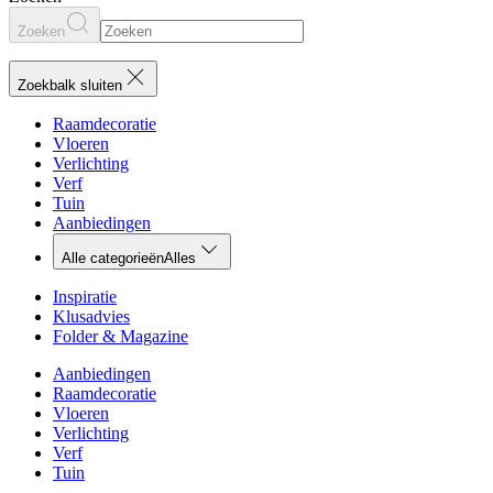
Zoeken
Zoekbalk sluiten
Raamdecoratie
Vloeren
Verlichting
Verf
Tuin
Aanbiedingen
Alle categorieën
Alles
Inspiratie
Klusadvies
Folder & Magazine
Aanbiedingen
Raamdecoratie
Vloeren
Verlichting
Verf
Tuin