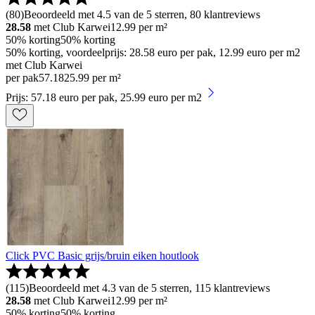
(
80
)
Beoordeeld met 4.5 van de 5 sterren, 80 klantreviews
28.58
met Club Karwei
12.99
per m²
50% korting
50% korting
50% korting, voordeelprijs: 28.58 euro per pak, 12.99 euro per m2
met Club Karwei
per pak
57
.
18
25.99 per m²
Prijs: 57.18 euro per pak, 25.99 euro per m2
Click PVC Basic grijs/bruin eiken houtlook
(
115
)
Beoordeeld met 4.3 van de 5 sterren, 115 klantreviews
28.58
met Club Karwei
12.99
per m²
50% korting
50% korting