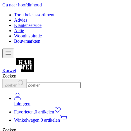
Ga naar hoofdinhoud
Toon hele assortiment
Advies
Klantenservice
Actie
Wooninspiratie
Bouwmarkten
Karwei
Zoeken
Zoeken
Inloggen
Favorieten
,
0 artikelen
Winkelwagen
,
0 artikelen
Zoeken