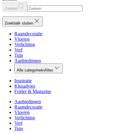
Zoeken
Zoekbalk sluiten
Raamdecoratie
Vloeren
Verlichting
Verf
Tuin
Aanbiedingen
Alle categorieën
Alles
Inspiratie
Klusadvies
Folder & Magazine
Aanbiedingen
Raamdecoratie
Vloeren
Verlichting
Verf
Tuin