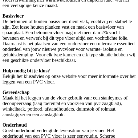
een veelzijdige keuze maakt.
Basisvloer
De betonnen of houten basisvloer dient vlak, vochtvrij en stabiel te
zijn. Zet losse houten planken vast en maak een basisvloer van
spaanplaat. Een betonnen vloer mag niet meer dan 2% vocht
bevatten en verwerk bij dit type vloer altijd een vochtdichte folie.
Daarnaast is het plaatsen van een ondervloer een uitermate essentieel
onderdeel van jouw nieuwe pvcvloer voor warmte- isolatie en
geluidsdemping. Voor elk type kamer en elk type situatie hebben wij
een geschikte ondervloer beschikbaar.
Hulp nodig bij je klus?
Bekijk het klusadvies op onze website voor meer informatie over het
leggen van een PVC vloer.
Gereedschap
Maak bij het leggen van de vloer gebruik van: een stanleymes of
decoupeerzaag (laag toerental en voorzien van pvc zaagblad),
winkelhaak, potlood, afstandhouders, duimstok of rolmaat,
aanslagijzer en een aanslagblok.
Onderhoud
Goed onderhoud verlengt de levensduur van je vloer. Het
onderhoud van een PVC vloer is zeer eenvoudig. Scherpe