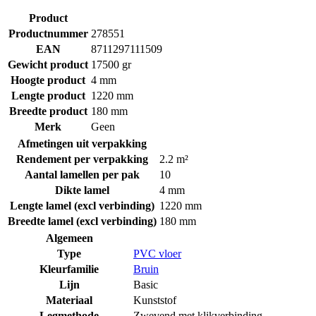
Product
Productnummer
278551
EAN
8711297111509
Gewicht product
17500 gr
Hoogte product
4 mm
Lengte product
1220 mm
Breedte product
180 mm
Merk
Geen
Afmetingen uit verpakking
Rendement per verpakking
2.2 m²
Aantal lamellen per pak
10
Dikte lamel
4 mm
Lengte lamel (excl verbinding)
1220 mm
Breedte lamel (excl verbinding)
180 mm
Algemeen
Type
PVC vloer
Kleurfamilie
Bruin
Lijn
Basic
Materiaal
Kunststof
Legmethode
Zwevend met klikverbinding