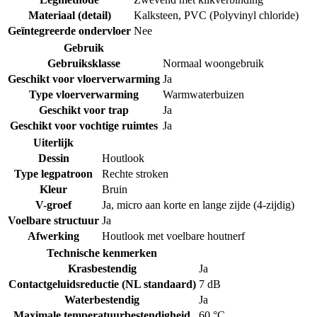
Materiaal (detail)
Kalksteen
,
PVC (Polyvinyl chloride)
Geïntegreerde ondervloer
Nee
Gebruik
Gebruiksklasse
Normaal woongebruik
Geschikt voor vloerverwarming
Ja
Type vloerverwarming
Warmwaterbuizen
Geschikt voor trap
Ja
Geschikt voor vochtige ruimtes
Ja
Uiterlijk
Dessin
Houtlook
Type legpatroon
Rechte stroken
Kleur
Bruin
V-groef
Ja, micro aan korte en lange zijde (4-zijdig)
Voelbare structuur
Ja
Afwerking
Houtlook met voelbare houtnerf
Technische kenmerken
Krasbestendig
Ja
Contactgeluidsreductie (NL standaard)
7 dB
Waterbestendig
Ja
Maximale temperatuurbestendigheid
60 °C