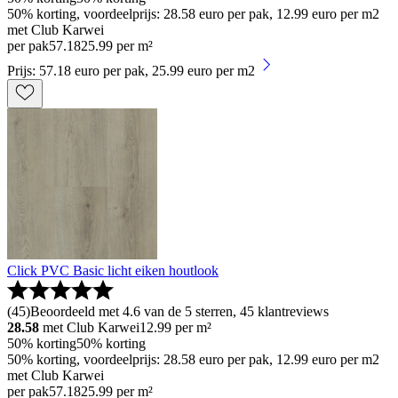
50% korting, voordeelprijs: 28.58 euro per pak, 12.99 euro per m2
met Club Karwei
per pak
57
.
18
25.99 per m²
Prijs: 57.18 euro per pak, 25.99 euro per m2
Click PVC Basic licht eiken houtlook
(
45
)
Beoordeeld met 4.6 van de 5 sterren, 45 klantreviews
28.58
met Club Karwei
12.99
per m²
50% korting
50% korting
50% korting, voordeelprijs: 28.58 euro per pak, 12.99 euro per m2
met Club Karwei
per pak
57
.
18
25.99 per m²