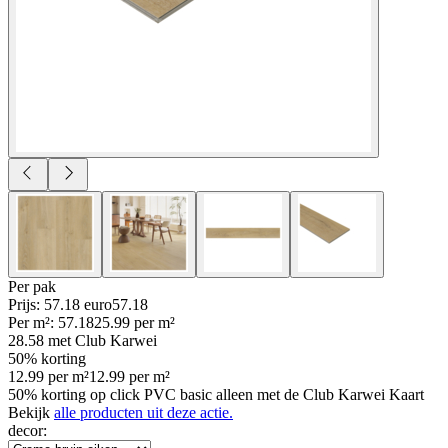
Per
pak
Prijs: 57.18 euro
57
.
18
Per
m²
:
57.18
25.99
per
m²
28.58
met Club Karwei
50% korting
12.99
per
m²
12.99
per
m²
50% korting op click PVC basic alleen met de Club Karwei Kaart
Bekijk
alle producten uit deze actie.
decor
: