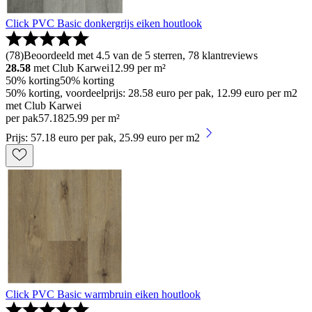
Click PVC Basic donkergrijs eiken houtlook
(
78
)
Beoordeeld met 4.5 van de 5 sterren, 78 klantreviews
28.58
met Club Karwei
12.99
per m²
50% korting
50% korting
50% korting, voordeelprijs: 28.58 euro per pak, 12.99 euro per m2
met Club Karwei
per pak
57
.
18
25.99 per m²
Prijs: 57.18 euro per pak, 25.99 euro per m2
Click PVC Basic warmbruin eiken houtlook