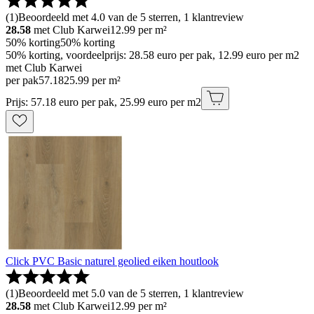
(
1
)
Beoordeeld met 4.0 van de 5 sterren, 1 klantreview
28.58
met Club Karwei
12.99
per m²
50% korting
50% korting
50% korting, voordeelprijs: 28.58 euro per pak, 12.99 euro per m2
met Club Karwei
per pak
57
.
18
25.99 per m²
Prijs: 57.18 euro per pak, 25.99 euro per m2
Click PVC Basic naturel geolied eiken houtlook
(
1
)
Beoordeeld met 5.0 van de 5 sterren, 1 klantreview
28.58
met Club Karwei
12.99
per m²