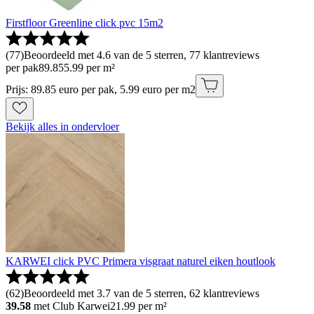
Firstfloor Greenline click pvc 15m2
(
77
)
Beoordeeld met 4.6 van de 5 sterren, 77 klantreviews
per pak
89
.
85
5.99 per m²
Prijs: 89.85 euro per pak, 5.99 euro per m2
Bekijk alles in ondervloer
KARWEI click PVC Primera visgraat naturel eiken houtlook
(
62
)
Beoordeeld met 3.7 van de 5 sterren, 62 klantreviews
39.58
met Club Karwei
21.99
per m²