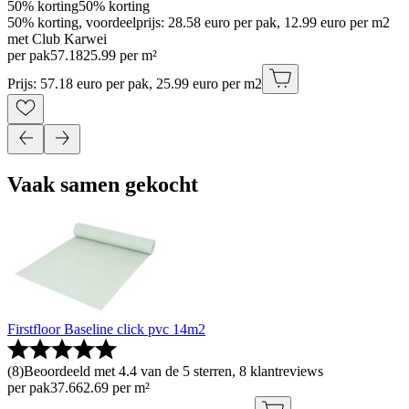
50% korting
50% korting
50% korting, voordeelprijs: 28.58 euro per pak, 12.99 euro per m2
met Club Karwei
per pak
57
.
18
25.99 per m²
Prijs: 57.18 euro per pak, 25.99 euro per m2
Vaak samen gekocht
Firstfloor Baseline click pvc 14m2
(
8
)
Beoordeeld met 4.4 van de 5 sterren, 8 klantreviews
per pak
37
.
66
2.69 per m²