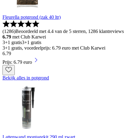
Fleurella potgrond (zak 40 ltr)
(
1286
)
Beoordeeld met 4.4 van de 5 sterren, 1286 klantreviews
6.79
met Club Karwei
3+1 gratis
3+1 gratis
3+1 gratis, voordeelprijs: 6.79 euro met Club Karwei
6
.
79
Prijs: 6.79 euro
Bekijk alles in potgrond
Lattenwand montagekit 290 ml zwart