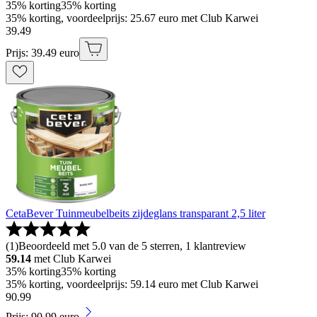
35% korting
35% korting
35% korting, voordeelprijs: 25.67 euro met Club Karwei
39
.
49
Prijs: 39.49 euro
CetaBever Tuinmeubelbeits zijdeglans transparant 2,5 liter
(
1
)
Beoordeeld met 5.0 van de 5 sterren, 1 klantreview
59.14
met Club Karwei
35% korting
35% korting
35% korting, voordeelprijs: 59.14 euro met Club Karwei
90
.
99
Prijs: 90.99 euro