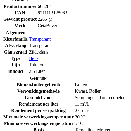
Productnummer
608284
EAN
8711113128063
Gewicht product
2265 gr
Merk
CetaBever
Algemeen
Kleurfamilie
Transparant
Afwerking
Transparant
Glansgraad
Zijdeglans
Type
Beits
Lijn
Tuinhout
Inhoud
2.5 Liter
Gebruik
Binnen/buitengebruik
Buiten
Verwerkingsmethode
Kwast
,
Roller
Geschikt voor
Schuttingen
,
Tuinmeubelen
Rendement per liter
11 m²/L
Rendement per verpakking
27.5 m²
Maximale verwerkingstemperatuur
30 °C
Minimale verwerkingstemperatuur
5 °C
Basis
Terpentinegedragen