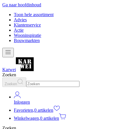
Ga naar hoofdinhoud
Toon hele assortiment
Advies
Klantenservice
Actie
Wooninspiratie
Bouwmarkten
Karwei
Zoeken
Zoeken
Inloggen
Favorieten
,
0 artikelen
Winkelwagen
,
0 artikelen
Zoeken