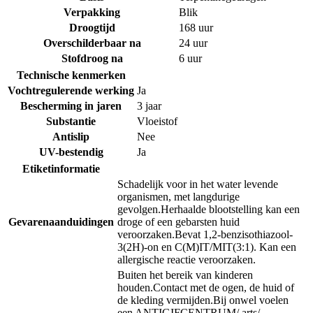
Verpakking
Blik
Droogtijd
168 uur
Overschilderbaar na
24 uur
Stofdroog na
6 uur
Technische kenmerken
Vochtregulerende werking
Ja
Bescherming in jaren
3 jaar
Substantie
Vloeistof
Antislip
Nee
UV-bestendig
Ja
Etiketinformatie
Schadelijk voor in het water levende
organismen, met langdurige
gevolgen.
Herhaalde blootstelling kan een
Gevarenaanduidingen
droge of een gebarsten huid
veroorzaken.
Bevat 1,2-benzisothiazool-
3(2H)-on en C(M)IT/MIT(3:1). Kan een
allergische reactie veroorzaken.
Buiten het bereik van kinderen
houden.
Contact met de ogen, de huid of
de kleding vermijden.
Bij onwel voelen
een ANTIGIFCENTRUM/ arts/…