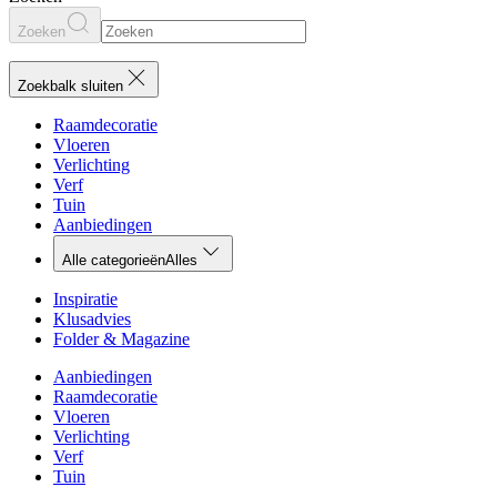
Zoeken
Zoekbalk sluiten
Raamdecoratie
Vloeren
Verlichting
Verf
Tuin
Aanbiedingen
Alle categorieën
Alles
Inspiratie
Klusadvies
Folder & Magazine
Aanbiedingen
Raamdecoratie
Vloeren
Verlichting
Verf
Tuin