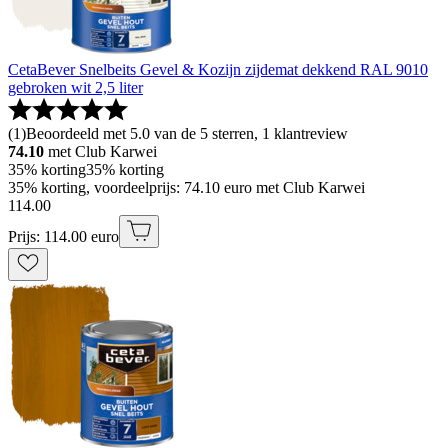
CetaBever Snelbeits Gevel & Kozijn zijdemat dekkend RAL 9010
gebroken wit 2,5 liter
(
1
)
Beoordeeld met 5.0 van de 5 sterren, 1 klantreview
74.10
met Club Karwei
35% korting
35% korting
35% korting, voordeelprijs: 74.10 euro met Club Karwei
114
.
00
Prijs: 114.00 euro