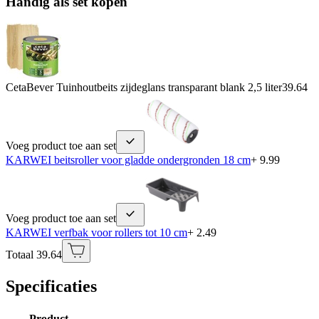
Handig als set kopen
CetaBever Tuinhoutbeits zijdeglans transparant blank 2,5 liter
39.64
Voeg product toe aan set
KARWEI beitsroller voor gladde ondergronden 18 cm
+ 9.99
Voeg product toe aan set
KARWEI verfbak voor rollers tot 10 cm
+ 2.49
Totaal 39.64
Specificaties
Product