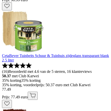
CetaBever Tuinbeits Schuur & Tuinhuis zijdeglans transparant blank
2,5 liter
(
16
)
Beoordeeld met 4.6 van de 5 sterren, 16 klantreviews
50.37
met Club Karwei
35% korting
35% korting
35% korting, voordeelprijs: 50.37 euro met Club Karwei
77
.
49
Prijs: 77.49 euro