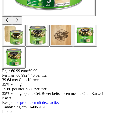
Prijs: 60.99 euro
60
.
99
Per
liter
:
60.99
24.40
per
liter
39.64
met Club Karwei
35% korting
15.86
per
liter
15.86
per
liter
35% korting op alle CetaBever beits alleen met de Club Karwei
Kaart
Bekijk
alle producten uit deze actie.
Aanbieding t/m 16-08-2026
Inhoud
: