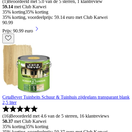
(
1
)
Beoordeeld met 5.0 van de 5 sterren, 1 klantreview
59.14
met Club Karwei
35% korting
35% korting
35% korting, voordeelprijs: 59.14 euro met Club Karwei
90
.
99
Prijs: 90.99 euro
CetaBever Tuinbeits Schuur & Tuinhuis zijdeglans transparant blank
2,5 liter
(
16
)
Beoordeeld met 4.6 van de 5 sterren, 16 klantreviews
50.37
met Club Karwei
35% korting
35% korting
35% korting, voordeelprijs: 50.37 euro met Club Karwei