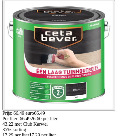
Prijs: 66.49 euro
66
.
49
Per
liter
:
66.49
26.60
per
liter
43.22
met Club Karwei
35% korting
17.29
per
liter
17.29
per
liter