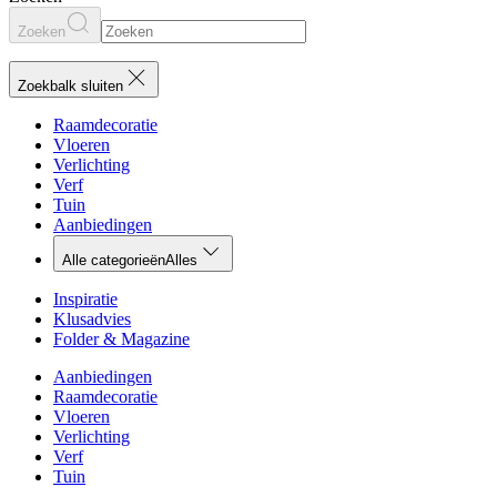
Zoeken
Zoekbalk sluiten
Raamdecoratie
Vloeren
Verlichting
Verf
Tuin
Aanbiedingen
Alle categorieën
Alles
Inspiratie
Klusadvies
Folder & Magazine
Aanbiedingen
Raamdecoratie
Vloeren
Verlichting
Verf
Tuin