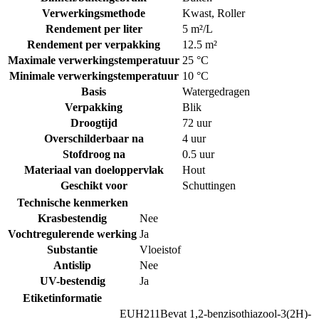
Verwerkingsmethode
Kwast
,
Roller
Rendement per liter
5 m²/L
Rendement per verpakking
12.5 m²
Maximale verwerkingstemperatuur
25 °C
Minimale verwerkingstemperatuur
10 °C
Basis
Watergedragen
Verpakking
Blik
Droogtijd
72 uur
Overschilderbaar na
4 uur
Stofdroog na
0.5 uur
Materiaal van doeloppervlak
Hout
Geschikt voor
Schuttingen
Technische kenmerken
Krasbestendig
Nee
Vochtregulerende werking
Ja
Substantie
Vloeistof
Antislip
Nee
UV-bestendig
Ja
Etiketinformatie
EUH211
Bevat 1,2-benzisothiazool-3(2H)-