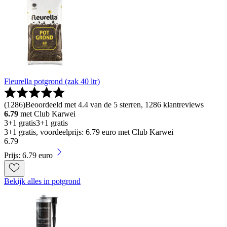
Fleurella potgrond (zak 40 ltr)
(
1286
)
Beoordeeld met 4.4 van de 5 sterren, 1286 klantreviews
6.79
met Club Karwei
3+1 gratis
3+1 gratis
3+1 gratis, voordeelprijs: 6.79 euro met Club Karwei
6
.
79
Prijs: 6.79 euro
Bekijk alles in potgrond