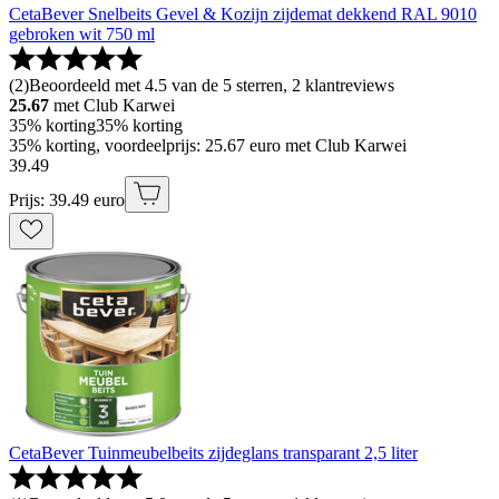
CetaBever Snelbeits Gevel & Kozijn zijdemat dekkend RAL 9010
gebroken wit 750 ml
(
2
)
Beoordeeld met 4.5 van de 5 sterren, 2 klantreviews
25.67
met Club Karwei
35% korting
35% korting
35% korting, voordeelprijs: 25.67 euro met Club Karwei
39
.
49
Prijs: 39.49 euro
CetaBever Tuinmeubelbeits zijdeglans transparant 2,5 liter