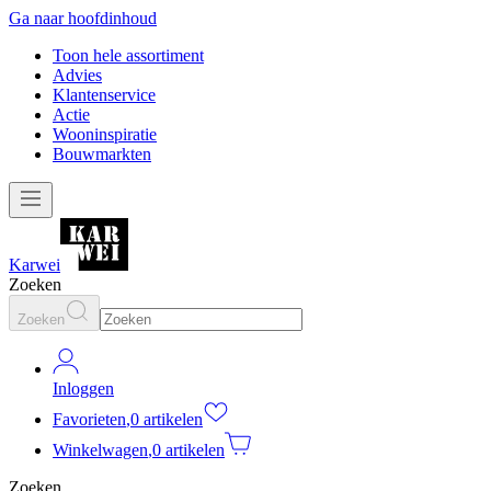
Ga naar hoofdinhoud
Toon hele assortiment
Advies
Klantenservice
Actie
Wooninspiratie
Bouwmarkten
Karwei
Zoeken
Zoeken
Inloggen
Favorieten
,
0 artikelen
Winkelwagen
,
0 artikelen
Zoeken