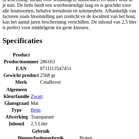
je tuin. De beits biedt een weerbestendige laag en is geschikt voor
alle houtsoorten, behalve terrashout en tuinmeubels. Afhankelijk van
factoren zoals blootstelling aan zonlicht en de kwaliteit van het hout,
kan het aantal jaren bescherming verschillen. De inhoud van 2,5 liter
is perfect voor middelgrote tot grote klussen.
Specificaties
Product
Productnummer
286163
EAN
8711113547451
Gewicht product
2568 gr
Merk
CetaBever
Algemeen
Kleurfamilie
Zwart
Glansgraad
Mat
Type
Beits
Afwerking
Transparant
Inhoud
2.5 Liter
Gebruik
Binnen/buitengebruik
Buiten