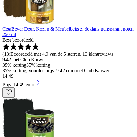
CetaBever Deur, Kozijn & Meubelbeits zijdeglans transparant noten
250 ml
Best beoordeeld
(
13
)
Beoordeeld met 4.9 van de 5 sterren, 13 klantreviews
9.42
met Club Karwei
35% korting
35% korting
35% korting, voordeelprijs: 9.42 euro met Club Karwei
14
.
49
Prijs: 14.49 euro