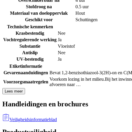
Overschilderbaar na
4 uur
Stofdroog na
0.5 uur
Materiaal van doeloppervlak
Hout
Geschikt voor
Schuttingen
Technische kenmerken
Krasbestendig
Nee
Vochtregulerende werking
Ja
Substantie
Vloeistof
Antislip
Nee
UV-bestendig
Ja
Etiketinformatie
Gevarenaanduidingen
Bevat 1,2-benzisothiazool-3(2H)-on en C(M)
Voorkom lozing in het milieu.
Bij het inwinn
Voorzorgsmaatregelen
afvoeren naar …
Lees meer
Handleidingen en brochures
Veiligheidsinformatieblad
Productveiligheid