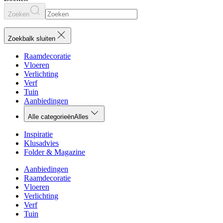
Zoeken
Zoekbalk sluiten
Raamdecoratie
Vloeren
Verlichting
Verf
Tuin
Aanbiedingen
Alle categorieën
Alles
Inspiratie
Klusadvies
Folder & Magazine
Aanbiedingen
Raamdecoratie
Vloeren
Verlichting
Verf
Tuin