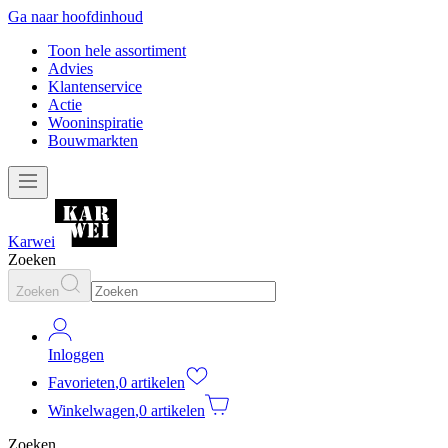
Ga naar hoofdinhoud
Toon hele assortiment
Advies
Klantenservice
Actie
Wooninspiratie
Bouwmarkten
Karwei
Zoeken
Zoeken
Inloggen
Favorieten
,
0 artikelen
Winkelwagen
,
0 artikelen
Zoeken