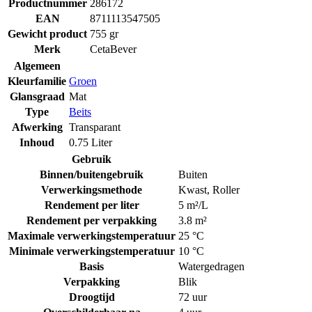
Productnummer
286172
EAN
8711113547505
Gewicht product
755 gr
Merk
CetaBever
Algemeen
Kleurfamilie
Groen
Glansgraad
Mat
Type
Beits
Afwerking
Transparant
Inhoud
0.75 Liter
Gebruik
Binnen/buitengebruik
Buiten
Verwerkingsmethode
Kwast
,
Roller
Rendement per liter
5 m²/L
Rendement per verpakking
3.8 m²
Maximale verwerkingstemperatuur
25 °C
Minimale verwerkingstemperatuur
10 °C
Basis
Watergedragen
Verpakking
Blik
Droogtijd
72 uur