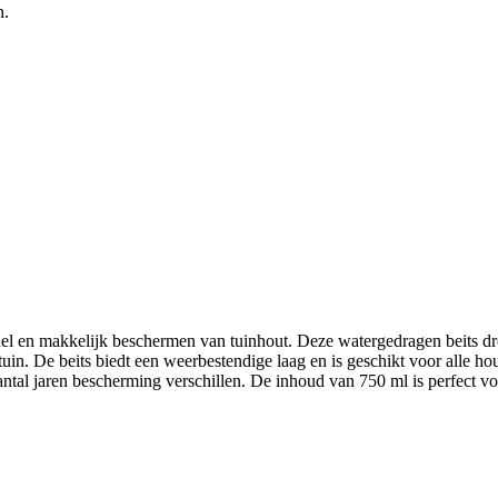
n.
l en makkelijk beschermen van tuinhout. Deze watergedragen beits droo
tuin. De beits biedt een weerbestendige laag en is geschikt voor alle ho
aantal jaren bescherming verschillen. De inhoud van 750 ml is perfect vo