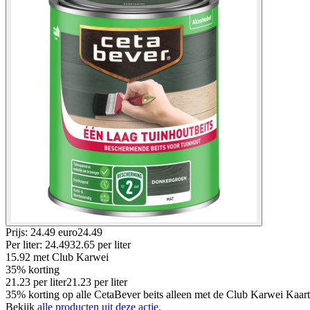
Prijs: 24.49 euro
24
.
49
Per
liter
:
24.49
32.65
per
liter
15.92
met Club Karwei
35% korting
21.23
per
liter
21.23
per
liter
35% korting op alle CetaBever beits alleen met de Club Karwei Kaart
Bekijk
alle producten uit deze actie.