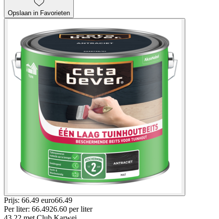
Opslaan in Favorieten
Prijs: 66.49 euro
66
.
49
Per
liter
:
66.49
26.60
per
liter
43.22
met Club Karwei