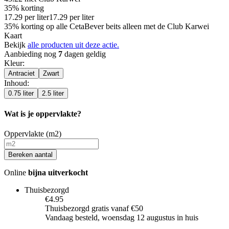
35% korting
17.29
per
liter
17.29
per
liter
35% korting op alle CetaBever beits alleen met de Club Karwei
Kaart
Bekijk
alle producten uit deze actie.
Aanbieding nog
7
dagen geldig
Kleur
:
Antraciet
Zwart
Inhoud
:
0.75 liter
2.5 liter
Wat is je oppervlakte?
Oppervlakte (m2)
Bereken aantal
Online
bijna uitverkocht
Thuisbezorgd
€4.95
Thuisbezorgd gratis vanaf €50
Vandaag besteld, woensdag 12 augustus in huis