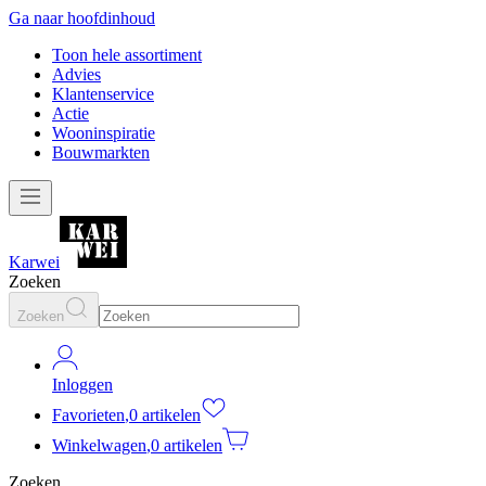
Ga naar hoofdinhoud
Toon hele assortiment
Advies
Klantenservice
Actie
Wooninspiratie
Bouwmarkten
Karwei
Zoeken
Zoeken
Inloggen
Favorieten
,
0 artikelen
Winkelwagen
,
0 artikelen
Zoeken