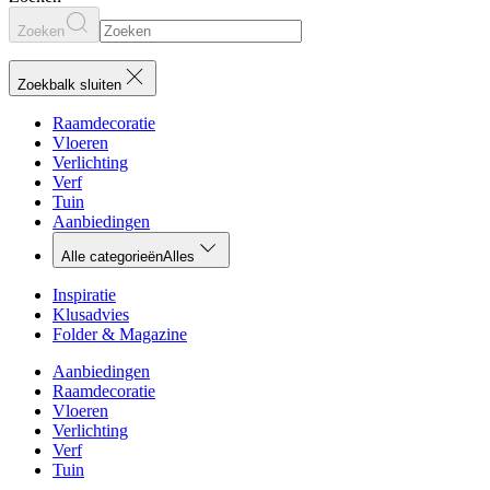
Zoeken
Zoekbalk sluiten
Raamdecoratie
Vloeren
Verlichting
Verf
Tuin
Aanbiedingen
Alle categorieën
Alles
Inspiratie
Klusadvies
Folder & Magazine
Aanbiedingen
Raamdecoratie
Vloeren
Verlichting
Verf
Tuin