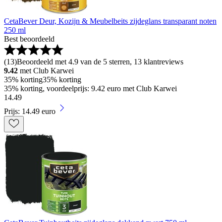
CetaBever Deur, Kozijn & Meubelbeits zijdeglans transparant noten
250 ml
Best beoordeeld
(
13
)
Beoordeeld met 4.9 van de 5 sterren, 13 klantreviews
9.42
met Club Karwei
35% korting
35% korting
35% korting, voordeelprijs: 9.42 euro met Club Karwei
14
.
49
Prijs: 14.49 euro