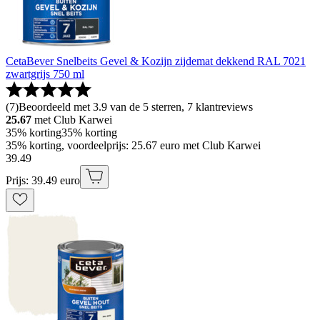
CetaBever Snelbeits Gevel & Kozijn zijdemat dekkend RAL 7021
zwartgrijs 750 ml
(
7
)
Beoordeeld met 3.9 van de 5 sterren, 7 klantreviews
25.67
met Club Karwei
35% korting
35% korting
35% korting, voordeelprijs: 25.67 euro met Club Karwei
39
.
49
Prijs: 39.49 euro