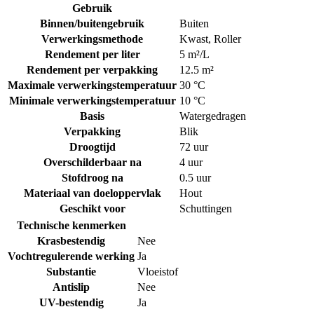
Gebruik
Binnen/buitengebruik
Buiten
Verwerkingsmethode
Kwast
,
Roller
Rendement per liter
5 m²/L
Rendement per verpakking
12.5 m²
Maximale verwerkingstemperatuur
30 °C
Minimale verwerkingstemperatuur
10 °C
Basis
Watergedragen
Verpakking
Blik
Droogtijd
72 uur
Overschilderbaar na
4 uur
Stofdroog na
0.5 uur
Materiaal van doeloppervlak
Hout
Geschikt voor
Schuttingen
Technische kenmerken
Krasbestendig
Nee
Vochtregulerende werking
Ja
Substantie
Vloeistof
Antislip
Nee
UV-bestendig
Ja