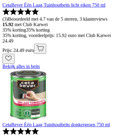
CetaBever Één Laag Tuinhoutbeits licht eiken 750 ml
(
3
)
Beoordeeld met 4.7 van de 5 sterren, 3 klantreviews
15.92
met Club Karwei
35% korting
35% korting
35% korting, voordeelprijs: 15.92 euro met Club Karwei
24
.
49
Prijs: 24.49 euro
Bekijk alles in beits
CetaBever Één Laag Tuinhoutbeits donkergroen 750 ml