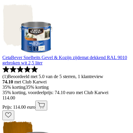
CetaBever Snelbeits Gevel & Kozijn zijdemat dekkend RAL 9010
gebroken wit 2,5 liter
(
1
)
Beoordeeld met 5.0 van de 5 sterren, 1 klantreview
74.10
met Club Karwei
35% korting
35% korting
35% korting, voordeelprijs: 74.10 euro met Club Karwei
114
.
00
Prijs: 114.00 euro