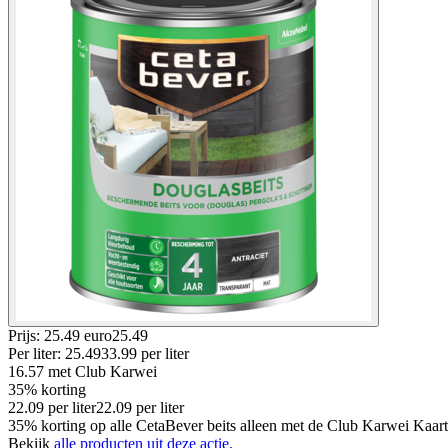
Prijs: 25.49 euro
25
.
49
Per
liter
:
25.49
33.99
per
liter
16.57
met Club Karwei
35% korting
22.09
per
liter
22.09
per
liter
35% korting op alle CetaBever beits alleen met de Club Karwei Kaart
Bekijk
alle producten uit deze actie.