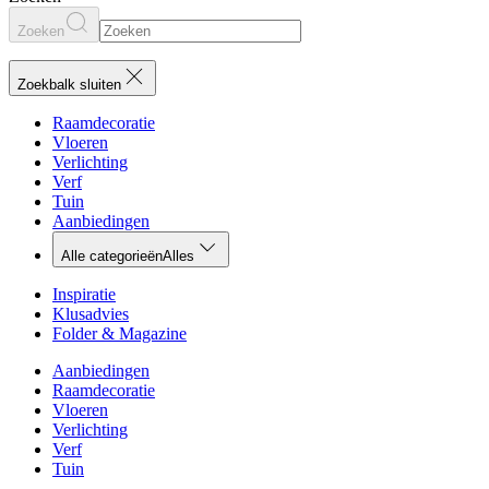
Zoeken
Zoekbalk sluiten
Raamdecoratie
Vloeren
Verlichting
Verf
Tuin
Aanbiedingen
Alle categorieën
Alles
Inspiratie
Klusadvies
Folder & Magazine
Aanbiedingen
Raamdecoratie
Vloeren
Verlichting
Verf
Tuin