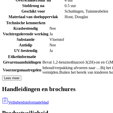
Overschilderbaar na
4 uur
Stofdroog na
0.5 uur
Geschikt voor
Schuttingen
,
Tuinmeubelen
Materiaal van doeloppervlak
Hout
,
Douglas
Technische kenmerken
Krasbestendig
Nee
Vochtregulerende werking
Ja
Substantie
Vloeistof
Antislip
Nee
UV-bestendig
Ja
Etiketinformatie
Gevarenaanduidingen
Bevat 1,2-benzisothiazool-3(2H)-on en C(M)
Inhoud/verpakking afvoeren naar …
Bij het
Voorzorgsmaatregelen
vermijden.
Buiten het bereik van kinderen h
Lees meer
Handleidingen en brochures
Veiligheidsinformatieblad
Productveiligheid