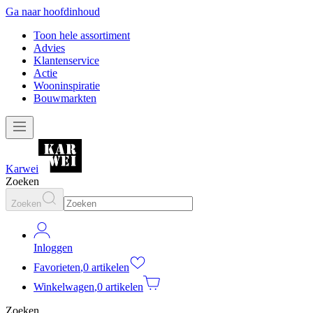
Ga naar hoofdinhoud
Toon hele assortiment
Advies
Klantenservice
Actie
Wooninspiratie
Bouwmarkten
Karwei
Zoeken
Zoeken
Inloggen
Favorieten
,
0 artikelen
Winkelwagen
,
0 artikelen
Zoeken