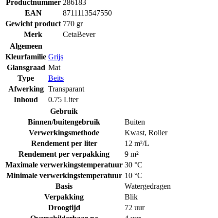
Productnummer
286183
EAN
8711113547550
Gewicht product
770 gr
Merk
CetaBever
Algemeen
Kleurfamilie
Grijs
Glansgraad
Mat
Type
Beits
Afwerking
Transparant
Inhoud
0.75 Liter
Gebruik
Binnen/buitengebruik
Buiten
Verwerkingsmethode
Kwast
,
Roller
Rendement per liter
12 m²/L
Rendement per verpakking
9 m²
Maximale verwerkingstemperatuur
30 °C
Minimale verwerkingstemperatuur
10 °C
Basis
Watergedragen
Verpakking
Blik
Droogtijd
72 uur