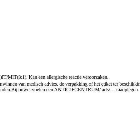
IT/MIT(3:1). Kan een allergische reactie veroorzaken.
 inwinnen van medisch advies, de verpakking of het etiket ter beschikk
ouden.
Bij onwel voelen een ANTIGIFCENTRUM/ arts/… raadplegen.