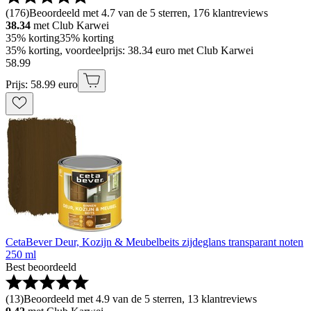
(
176
)
Beoordeeld met 4.7 van de 5 sterren, 176 klantreviews
38.34
met Club Karwei
35% korting
35% korting
35% korting, voordeelprijs: 38.34 euro met Club Karwei
58
.
99
Prijs: 58.99 euro
CetaBever Deur, Kozijn & Meubelbeits zijdeglans transparant noten
250 ml
Best beoordeeld
(
13
)
Beoordeeld met 4.9 van de 5 sterren, 13 klantreviews