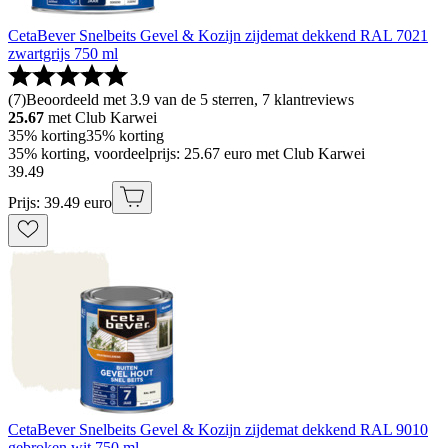
CetaBever Snelbeits Gevel & Kozijn zijdemat dekkend RAL 7021
zwartgrijs 750 ml
(
7
)
Beoordeeld met 3.9 van de 5 sterren, 7 klantreviews
25.67
met Club Karwei
35% korting
35% korting
35% korting, voordeelprijs: 25.67 euro met Club Karwei
39
.
49
Prijs: 39.49 euro
CetaBever Snelbeits Gevel & Kozijn zijdemat dekkend RAL 9010
gebroken wit 750 ml