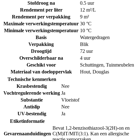
Stofdroog na
0.5 uur
Rendement per liter
12 m²/L
Rendement per verpakking
9 m²
Maximale verwerkingstemperatuur
30 °C
Minimale verwerkingstemperatuur
10 °C
Basis
Watergedragen
Verpakking
Blik
Droogtijd
72 uur
Overschilderbaar na
4 uur
Geschikt voor
Schuttingen
,
Tuinmeubelen
Materiaal van doeloppervlak
Hout
,
Douglas
Technische kenmerken
Krasbestendig
Nee
Vochtregulerende werking
Ja
Substantie
Vloeistof
Antislip
Nee
UV-bestendig
Ja
Etiketinformatie
Bevat 1,2-benzisothiazool-3(2H)-on en
Gevarenaanduidingen
C(M)IT/MIT(3:1). Kan een allergische
reactie veroorzaken.