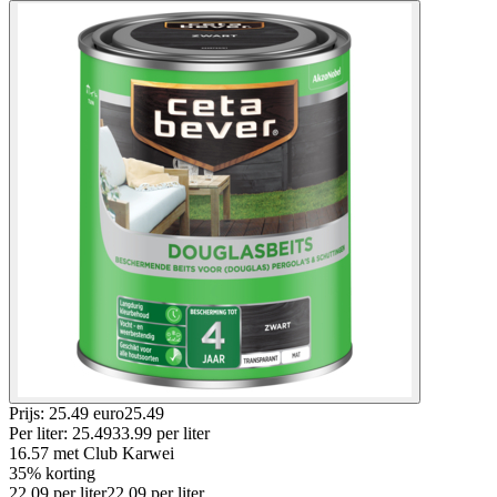
Prijs: 25.49 euro
25
.
49
Per
liter
:
25.49
33.99
per
liter
16.57
met Club Karwei
35% korting
22.09
per
liter
22.09
per
liter