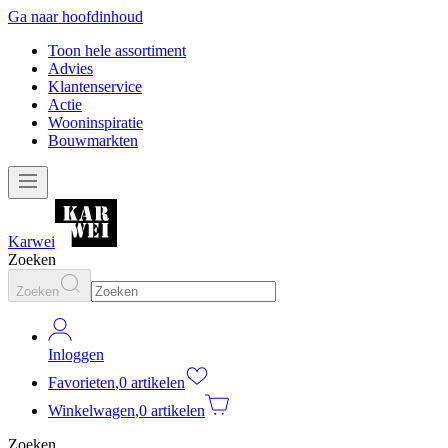
Ga naar hoofdinhoud
Toon hele assortiment
Advies
Klantenservice
Actie
Wooninspiratie
Bouwmarkten
Karwei
Zoeken
Zoeken
Inloggen
Favorieten
,
0 artikelen
Winkelwagen
,
0 artikelen
Zoeken