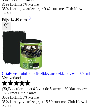
9.42
met Club Karwei
35% korting
35% korting
35% korting, voordeelprijs: 9.42 euro met Club Karwei
14
.
49
Prijs: 14.49 euro
CetaBever Tuinhoutbeits zijdeglans dekkend zwart 750 ml
Veel verkocht
(
30
)
Beoordeeld met 4.3 van de 5 sterren, 30 klantreviews
15.59
met Club Karwei
35% korting
35% korting
35% korting, voordeelprijs: 15.59 euro met Club Karwei
23
.
99