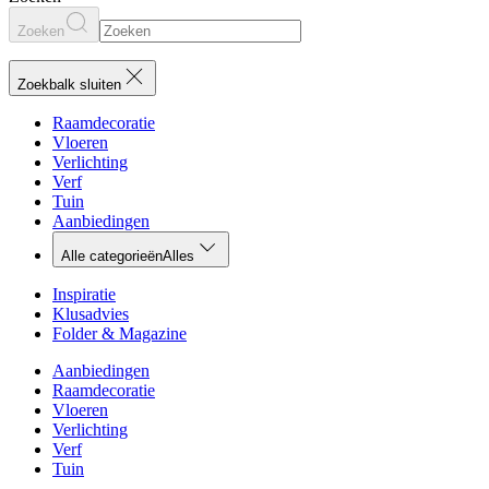
Zoeken
Zoekbalk sluiten
Raamdecoratie
Vloeren
Verlichting
Verf
Tuin
Aanbiedingen
Alle categorieën
Alles
Inspiratie
Klusadvies
Folder & Magazine
Aanbiedingen
Raamdecoratie
Vloeren
Verlichting
Verf
Tuin