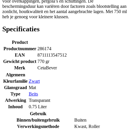
voor overkappingen, pergola’s en schuttingen. De
beschermingsduur kan variëren door factoren zoals blootstelling aan
zonlicht, houtkwaliteit en het aantal aangebrachte lagen. Met 750 ml
heb je genoeg voor kleinere klussen.
Specificaties
Product
Productnummer
286174
EAN
8711113547512
Gewicht product
770 gr
Merk
CetaBever
Algemeen
Kleurfamilie
Zwart
Glansgraad
Mat
Type
Beits
Afwerking
Transparant
Inhoud
0.75 Liter
Gebruik
Binnen/buitengebruik
Buiten
Verwerkingsmethode
Kwast
,
Roller