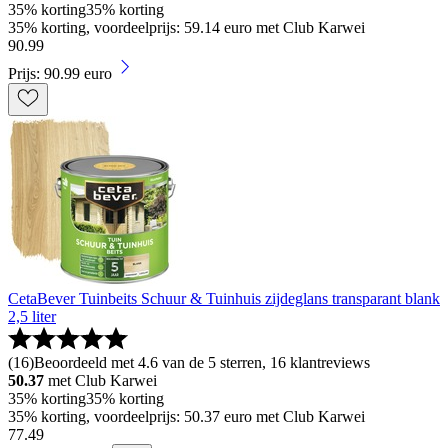
35% korting
35% korting
35% korting, voordeelprijs: 59.14 euro met Club Karwei
90
.
99
Prijs: 90.99 euro
CetaBever Tuinbeits Schuur & Tuinhuis zijdeglans transparant blank
2,5 liter
(
16
)
Beoordeeld met 4.6 van de 5 sterren, 16 klantreviews
50.37
met Club Karwei
35% korting
35% korting
35% korting, voordeelprijs: 50.37 euro met Club Karwei
77
.
49