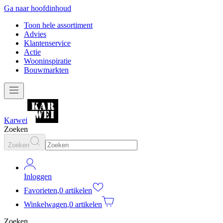
Ga naar hoofdinhoud
Toon hele assortiment
Advies
Klantenservice
Actie
Wooninspiratie
Bouwmarkten
Karwei
Zoeken
Zoeken
Inloggen
Favorieten
,
0 artikelen
Winkelwagen
,
0 artikelen
Zoeken