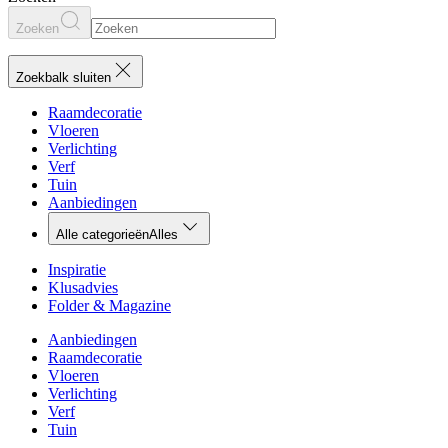
Zoeken
Zoekbalk sluiten
Raamdecoratie
Vloeren
Verlichting
Verf
Tuin
Aanbiedingen
Alle categorieën
Alles
Inspiratie
Klusadvies
Folder & Magazine
Aanbiedingen
Raamdecoratie
Vloeren
Verlichting
Verf
Tuin