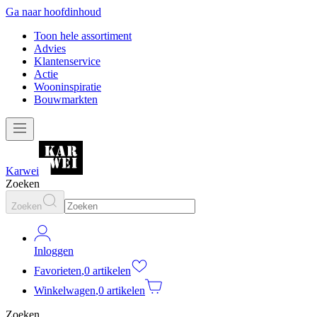
Ga naar hoofdinhoud
Toon hele assortiment
Advies
Klantenservice
Actie
Wooninspiratie
Bouwmarkten
Karwei
Zoeken
Zoeken
Inloggen
Favorieten
,
0 artikelen
Winkelwagen
,
0 artikelen
Zoeken