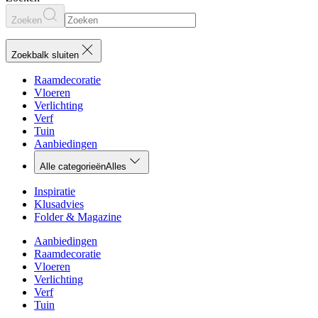
Zoeken
Zoekbalk sluiten
Raamdecoratie
Vloeren
Verlichting
Verf
Tuin
Aanbiedingen
Alle categorieën
Alles
Inspiratie
Klusadvies
Folder & Magazine
Aanbiedingen
Raamdecoratie
Vloeren
Verlichting
Verf
Tuin