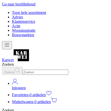
Ga naar hoofdinhoud
Toon hele assortiment
Advies
Klantenservice
Actie
Wooninspiratie
Bouwmarkten
Karwei
Zoeken
Zoeken
Inloggen
Favorieten
,
0 artikelen
Winkelwagen
,
0 artikelen
Zoeken