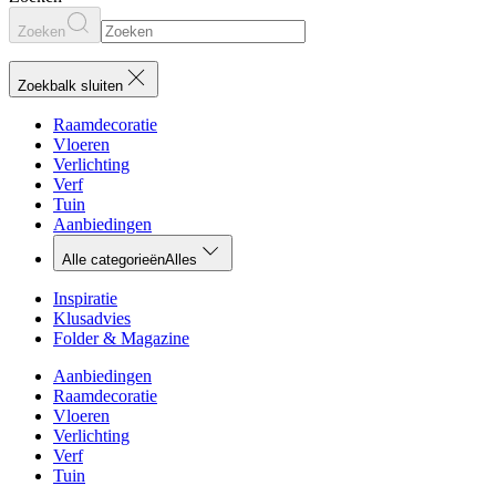
Zoeken
Zoekbalk sluiten
Raamdecoratie
Vloeren
Verlichting
Verf
Tuin
Aanbiedingen
Alle categorieën
Alles
Inspiratie
Klusadvies
Folder & Magazine
Aanbiedingen
Raamdecoratie
Vloeren
Verlichting
Verf
Tuin