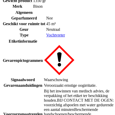
Gewicht product
1350 gr
Merk
Bison
Algemeen
Geparfumeerd
Nee
Geschikt voor ruimte tot
45 m³
Geur
Neutraal
Type
Vochtvreter
Etiketinformatie
Gevarenpictogrammen
Signaalwoord
Waarschuwing
Gevarenaanduidingen
Veroorzaakt ernstige oogirritatie.
Bij het inwinnen van medisch advies, de
verpakking of het etiket ter beschikking
houden.
BIJ CONTACT MET DE OGEN:
voorzichtig afspoelen met water gedurende
een aantal minuten
Beschermende
Voorzorgsmaatregelen
handschoenen/beschermende