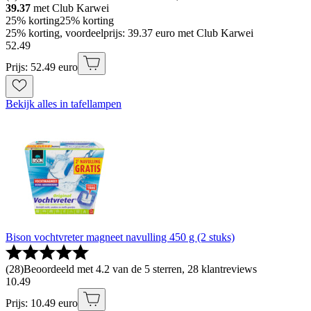
39.37
met Club Karwei
25% korting
25% korting
25% korting, voordeelprijs: 39.37 euro met Club Karwei
52
.
49
Prijs: 52.49 euro
Bekijk alles in tafellampen
Bison vochtvreter magneet navulling 450 g (2 stuks)
(
28
)
Beoordeeld met 4.2 van de 5 sterren, 28 klantreviews
10
.
49
Prijs: 10.49 euro