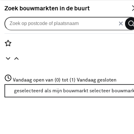
S
Zoek bouwmarkten in de buurt
Luchtontvochtigers
Je gekozen filters:
wis filters
Rozenstraat 3
Vandaag open van {0} tot {1}
Vandaag gesloten
Merk
Bison
3772JH Amersfoort
+31 01234567
geselecteerd als mijn bouwmarkt
selecteer bouwmar
Meer over deze bouwmarkt
Verkrijgbaarheid
Verkrijgbaarheid