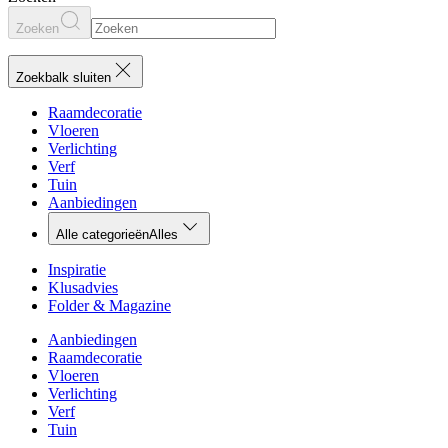
Zoeken
Zoekbalk sluiten
Raamdecoratie
Vloeren
Verlichting
Verf
Tuin
Aanbiedingen
Alle categorieën
Alles
Inspiratie
Klusadvies
Folder & Magazine
Aanbiedingen
Raamdecoratie
Vloeren
Verlichting
Verf
Tuin