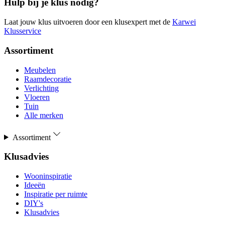
Hulp bij je klus nodig?
Laat jouw klus uitvoeren door een klusexpert met de
Karwei
Klusservice
Assortiment
Meubelen
Raamdecoratie
Verlichting
Vloeren
Tuin
Alle merken
Assortiment
Klusadvies
Wooninspiratie
Ideeën
Inspiratie per ruimte
DIY's
Klusadvies