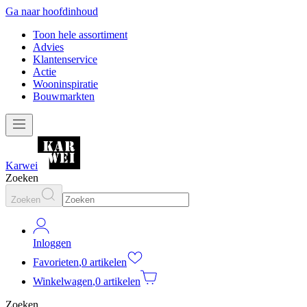
Ga naar hoofdinhoud
Toon hele assortiment
Advies
Klantenservice
Actie
Wooninspiratie
Bouwmarkten
Karwei
Zoeken
Zoeken
Inloggen
Favorieten
,
0 artikelen
Winkelwagen
,
0 artikelen
Zoeken