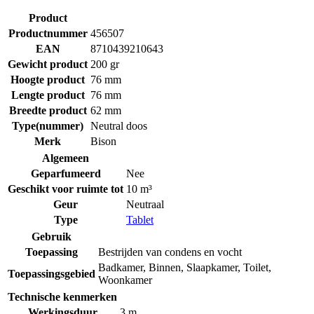
Product
Productnummer
456507
EAN
8710439210643
Gewicht product
200 gr
Hoogte product
76 mm
Lengte product
76 mm
Breedte product
62 mm
Type(nummer)
Neutral doos
Merk
Bison
Algemeen
Geparfumeerd
Nee
Geschikt voor ruimte tot
10 m³
Geur
Neutraal
Type
Tablet
Gebruik
Toepassing
Bestrijden van condens en vocht
Badkamer
,
Binnen
,
Slaapkamer
,
Toilet
,
Toepassingsgebied
Woonkamer
Technische kenmerken
Werkingsduur
3 m