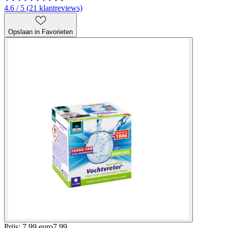
4.6 / 5 (21 klantreviews)
Opslaan in Favorieten
Prijs: 7.99 euro
7
.
99