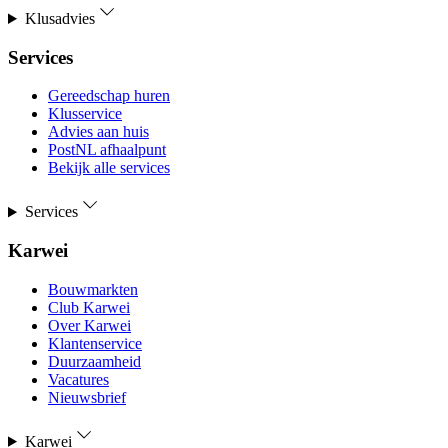
Klusadvies
Services
Gereedschap huren
Klusservice
Advies aan huis
PostNL afhaalpunt
Bekijk alle services
Services
Karwei
Bouwmarkten
Club Karwei
Over Karwei
Klantenservice
Duurzaamheid
Vacatures
Nieuwsbrief
Karwei