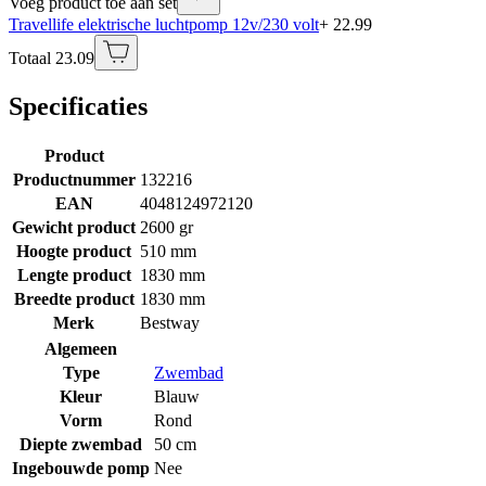
Voeg product toe aan set
Travellife elektrische luchtpomp 12v/230 volt
+ 22.99
Totaal 23.09
Specificaties
Product
Productnummer
132216
EAN
4048124972120
Gewicht product
2600 gr
Hoogte product
510 mm
Lengte product
1830 mm
Breedte product
1830 mm
Merk
Bestway
Algemeen
Type
Zwembad
Kleur
Blauw
Vorm
Rond
Diepte zwembad
50 cm
Ingebouwde pomp
Nee