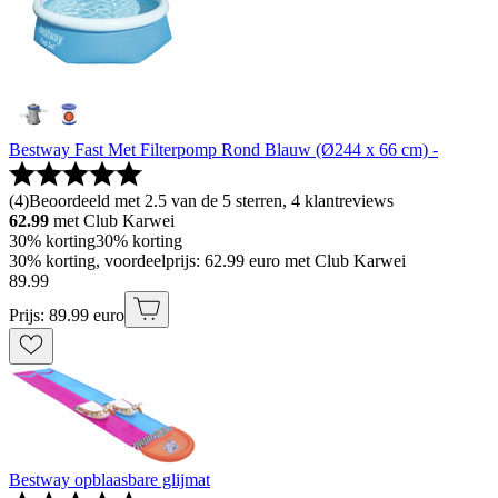
Bestway Fast Met Filterpomp Rond Blauw (Ø244 x 66 cm) -
(
4
)
Beoordeeld met 2.5 van de 5 sterren, 4 klantreviews
62.99
met Club Karwei
30% korting
30% korting
30% korting, voordeelprijs: 62.99 euro met Club Karwei
89
.
99
Prijs: 89.99 euro
Bestway opblaasbare glijmat