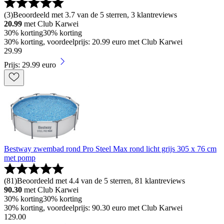
(
3
)
Beoordeeld met 3.7 van de 5 sterren, 3 klantreviews
20.99
met Club Karwei
30% korting
30% korting
30% korting, voordeelprijs: 20.99 euro met Club Karwei
29
.
99
Prijs: 29.99 euro
Bestway zwembad rond Pro Steel Max rond licht grijs 305 x 76 cm
met pomp
(
81
)
Beoordeeld met 4.4 van de 5 sterren, 81 klantreviews
90.30
met Club Karwei
30% korting
30% korting
30% korting, voordeelprijs: 90.30 euro met Club Karwei
129
.
00