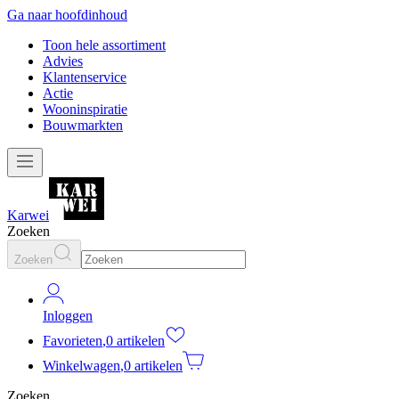
Ga naar hoofdinhoud
Toon hele assortiment
Advies
Klantenservice
Actie
Wooninspiratie
Bouwmarkten
Karwei
Zoeken
Zoeken
Inloggen
Favorieten
,
0 artikelen
Winkelwagen
,
0 artikelen
Zoeken