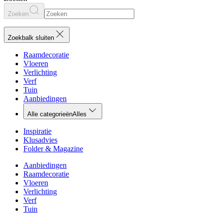
Zoeken
Zoekbalk sluiten
Raamdecoratie
Vloeren
Verlichting
Verf
Tuin
Aanbiedingen
Alle categorieën
Alles
Inspiratie
Klusadvies
Folder & Magazine
Aanbiedingen
Raamdecoratie
Vloeren
Verlichting
Verf
Tuin