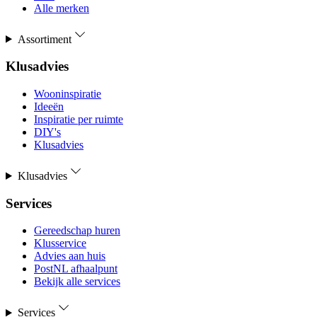
Alle merken
Assortiment
Klusadvies
Wooninspiratie
Ideeën
Inspiratie per ruimte
DIY's
Klusadvies
Klusadvies
Services
Gereedschap huren
Klusservice
Advies aan huis
PostNL afhaalpunt
Bekijk alle services
Services