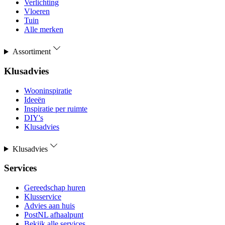
Verlichting
Vloeren
Tuin
Alle merken
Assortiment
Klusadvies
Wooninspiratie
Ideeën
Inspiratie per ruimte
DIY's
Klusadvies
Klusadvies
Services
Gereedschap huren
Klusservice
Advies aan huis
PostNL afhaalpunt
Bekijk alle services