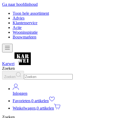
Ga naar hoofdinhoud
Toon hele assortiment
Advies
Klantenservice
Actie
Wooninspiratie
Bouwmarkten
Karwei
Zoeken
Zoeken
Inloggen
Favorieten
,
0 artikelen
Winkelwagen
,
0 artikelen
Zoeken