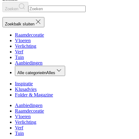
Zoeken
Zoekbalk sluiten
Raamdecoratie
Vloeren
Verlichting
Verf
Tuin
Aanbiedingen
Alle categorieën
Alles
Inspiratie
Klusadvies
Folder & Magazine
Aanbiedingen
Raamdecoratie
Vloeren
Verlichting
Verf
Tuin