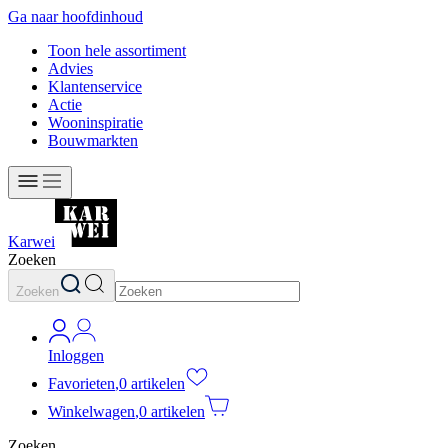
Ga naar hoofdinhoud
Toon hele assortiment
Advies
Klantenservice
Actie
Wooninspiratie
Bouwmarkten
Karwei
Zoeken
Zoeken
Inloggen
Favorieten
,
0 artikelen
Winkelwagen
,
0 artikelen
Zoeken