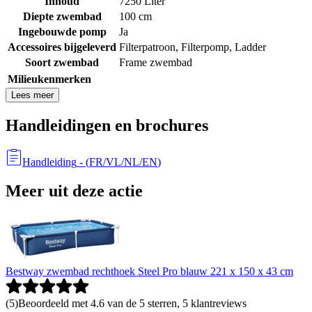
Inhoud
7250 Liter
Diepte zwembad
100 cm
Ingebouwde pomp
Ja
Accessoires bijgeleverd
Filterpatroon
,
Filterpomp
,
Ladder
Soort zwembad
Frame zwembad
Milieukenmerken
Lees meer
Handleidingen en brochures
Handleiding
- (
FR/VL/NL/EN
)
Meer uit deze actie
Bestway zwembad rechthoek Steel Pro blauw 221 x 150 x 43 cm
(
5
)
Beoordeeld met 4.6 van de 5 sterren, 5 klantreviews