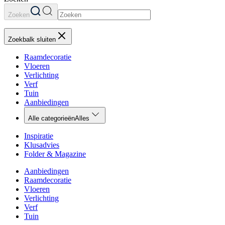
Zoeken
Zoekbalk sluiten
Raamdecoratie
Vloeren
Verlichting
Verf
Tuin
Aanbiedingen
Alle categorieën
Alles
Inspiratie
Klusadvies
Folder & Magazine
Aanbiedingen
Raamdecoratie
Vloeren
Verlichting
Verf
Tuin