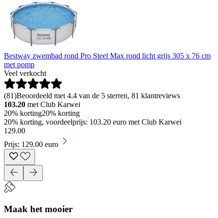
Bestway zwembad rond Pro Steel Max rond licht grijs 305 x 76 cm
met pomp
Veel verkocht
(
81
)
Beoordeeld met 4.4 van de 5 sterren, 81 klantreviews
103.20
met Club Karwei
20% korting
20% korting
20% korting, voordeelprijs: 103.20 euro met Club Karwei
129
.
00
Prijs: 129.00 euro
Maak het mooier