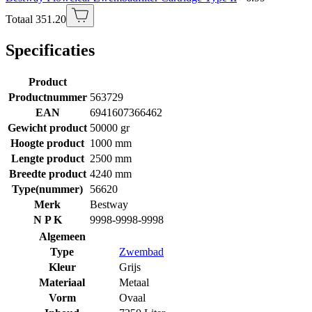
Totaal 351.20
Specificaties
Product
Productnummer
563729
EAN
6941607366462
Gewicht product
50000 gr
Hoogte product
1000 mm
Lengte product
2500 mm
Breedte product
4240 mm
Type(nummer)
56620
Merk
Bestway
N P K
9998-9998-9998
Algemeen
Type
Zwembad
Kleur
Grijs
Materiaal
Metaal
Vorm
Ovaal