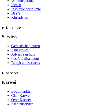
Wooninspiratie
Ideeën
Inspiratie per ruimte
DIY's
Klusadvies
Klusadvies
Services
Gereedschap huren
Klusservice
Advies aan huis
PostNL afhaalpunt
Bekijk alle services
Services
Karwei
Bouwmarkten
Club Karwei
Over Karwei
Klantenservice