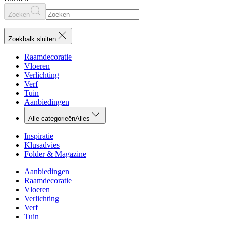
Zoeken
Zoekbalk sluiten
Raamdecoratie
Vloeren
Verlichting
Verf
Tuin
Aanbiedingen
Alle categorieën
Alles
Inspiratie
Klusadvies
Folder & Magazine
Aanbiedingen
Raamdecoratie
Vloeren
Verlichting
Verf
Tuin