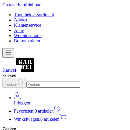
Ga naar hoofdinhoud
Toon hele assortiment
Advies
Klantenservice
Actie
Wooninspiratie
Bouwmarkten
Karwei
Zoeken
Zoeken
Inloggen
Favorieten
,
0 artikelen
Winkelwagen
,
0 artikelen
Zoeken