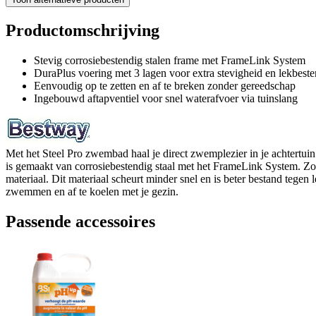
Productomschrijving
Stevig corrosiebestendig stalen frame met FrameLink System
DuraPlus voering met 3 lagen voor extra stevigheid en lekbest
Eenvoudig op te zetten en af te breken zonder gereedschap
Ingebouwd aftapventiel voor snel waterafvoer via tuinslang
Met het Steel Pro zwembad haal je direct zwemplezier in je achtertui
is gemaakt van corrosiebestendig staal met het FrameLink System. Zo s
materiaal. Dit materiaal scheurt minder snel en is beter bestand teg
zwemmen en af te koelen met je gezin.
Passende accessoires