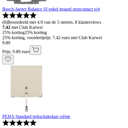
Busch-Jaeger Balance SI enkel geaard stopcontact wit
(
8
)
Beoordeeld met 4.9 van de 5 sterren, 8 klantreviews
7.42
met Club Karwei
25% korting
25% korting
25% korting, voordeelprijs: 7.42 euro met Club Karwei
9
.
89
Prijs: 9.89 euro
PEHA Standard trekschakelaar crème