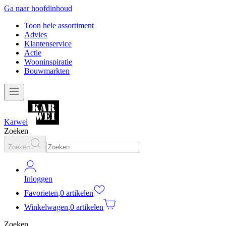
Ga naar hoofdinhoud
Toon hele assortiment
Advies
Klantenservice
Actie
Wooninspiratie
Bouwmarkten
Karwei
Zoeken
Zoeken
Inloggen
Favorieten
,
0 artikelen
Winkelwagen
,
0 artikelen
Zoeken