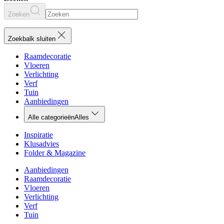
Zoeken
Zoekbalk sluiten
Raamdecoratie
Vloeren
Verlichting
Verf
Tuin
Aanbiedingen
Alle categorieën
Alles
Inspiratie
Klusadvies
Folder & Magazine
Aanbiedingen
Raamdecoratie
Vloeren
Verlichting
Verf
Tuin