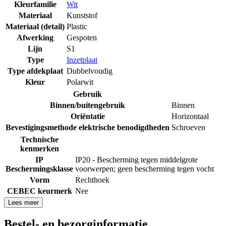
Kleurfamilie
Wit
Materiaal
Kunststof
Materiaal (detail)
Plastic
Afwerking
Gespoten
Lijn
S1
Type
Inzetplaat
Type afdekplaat
Dubbelvoudig
Kleur
Polarwit
Gebruik
Binnen/buitengebruik
Binnen
Oriëntatie
Horizontaal
Bevestigingsmethode elektrische benodigdheden
Schroeven
Technische
kenmerken
IP
IP20 - Bescherming tegen middelgrote
Beschermingsklasse
voorwerpen; geen bescherming tegen vocht
Vorm
Rechthoek
CEBEC keurmerk
Nee
Lees meer
Bestel- en bezorginformatie