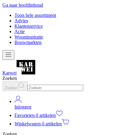
Ga naar hoofdinhoud
Toon hele assortiment
Advies
Klantenservice
Actie
Wooninspiratie
Bouwmarkten
Karwei
Zoeken
Zoeken
Inloggen
Favorieten
,
0 artikelen
Winkelwagen
,
0 artikelen
Zoeken