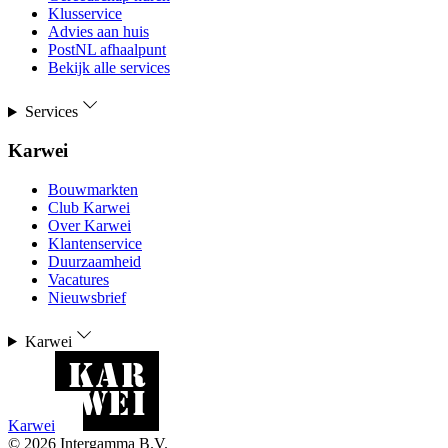
Klusservice
Advies aan huis
PostNL afhaalpunt
Bekijk alle services
Services
Karwei
Bouwmarkten
Club Karwei
Over Karwei
Klantenservice
Duurzaamheid
Vacatures
Nieuwsbrief
Karwei
Karwei
©
2026
Intergamma B.V.