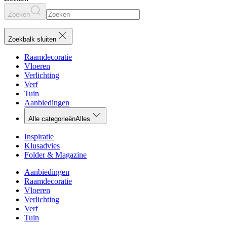
Zoeken
Zoekbalk sluiten
Raamdecoratie
Vloeren
Verlichting
Verf
Tuin
Aanbiedingen
Alle categorieën
Alles
Inspiratie
Klusadvies
Folder & Magazine
Aanbiedingen
Raamdecoratie
Vloeren
Verlichting
Verf
Tuin