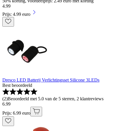
50% korting, voordeelprijs: 2.49 euro met korting
4
.
99
Prijs: 4.99 euro
Dresco LED Batterij Verlichtingsset Silicone 3LEDs
Best beoordeeld
(
2
)
Beoordeeld met 5.0 van de 5 sterren, 2 klantreviews
6
.
99
Prijs: 6.99 euro