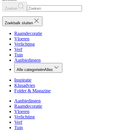
Zoeken
Zoekbalk sluiten
Raamdecoratie
Vloeren
Verlichting
Verf
Tuin
Aanbiedingen
Alle categorieën
Alles
Inspiratie
Klusadvies
Folder & Magazine
Aanbiedingen
Raamdecoratie
Vloeren
Verlichting
Verf
Tuin