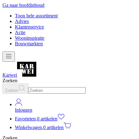
Ga naar hoofdinhoud
Toon hele assortiment
Advies
Klantenservice
Actie
Wooninspiratie
Bouwmarkten
Karwei
Zoeken
Zoeken
Inloggen
Favorieten
,
0 artikelen
Winkelwagen
,
0 artikelen
Zoeken