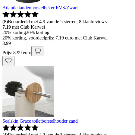
Atlantic tandenborstelbeker RVS/Zwart
(
8
)
Beoordeeld met 4.9 van de 5 sterren, 8 klantreviews
7.19
met Club Karwei
20% korting
20% korting
20% korting, voordeelprijs: 7.19 euro met Club Karwei
8
.
99
Prijs: 8.99 euro
Sealskin Grace toiletborstelhouder zand
(
4
)
Beoordeeld met 4.3 van de 5 sterren, 4 klantreviews