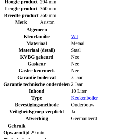
Hoogte product
294 mm
Lengte product
360 mm
Breedte product
360 mm
Merk
Ariston
Algemeen
Kleurfamilie
Wit
Materiaal
Metaal
Materiaal (detail)
Staal
KVBG gekeurd
Nee
Gaskeur
Nee
Gastec keurmerk
Nee
Garantie boilervat
3 Jaar
Garantie technische onderdelen
2 Jaar
Inhoud
10 Liter
Type
Keukenboiler
Bevestigingsmethode
Onderbouw
Veiligheidsgroep verplicht
Ja
Afwerking
Geëmailleerd
Gebruik
Opwarmtijd
29 min