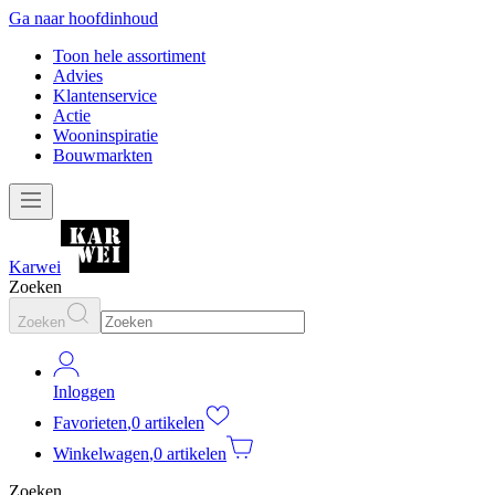
Ga naar hoofdinhoud
Toon hele assortiment
Advies
Klantenservice
Actie
Wooninspiratie
Bouwmarkten
Karwei
Zoeken
Zoeken
Inloggen
Favorieten
,
0 artikelen
Winkelwagen
,
0 artikelen
Zoeken