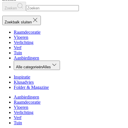
Zoeken
Zoekbalk sluiten
Raamdecoratie
Vloeren
Verlichting
Verf
Tuin
Aanbiedingen
Alle categorieën
Alles
Inspiratie
Klusadvies
Folder & Magazine
Aanbiedingen
Raamdecoratie
Vloeren
Verlichting
Verf
Tuin