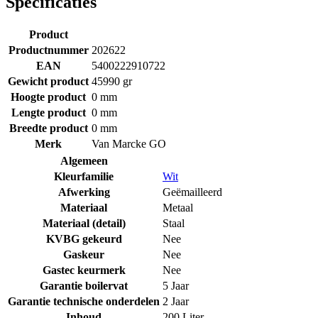
Specificaties
Product
Productnummer
202622
EAN
5400222910722
Gewicht product
45990 gr
Hoogte product
0 mm
Lengte product
0 mm
Breedte product
0 mm
Merk
Van Marcke GO
Algemeen
Kleurfamilie
Wit
Afwerking
Geëmailleerd
Materiaal
Metaal
Materiaal (detail)
Staal
KVBG gekeurd
Nee
Gaskeur
Nee
Gastec keurmerk
Nee
Garantie boilervat
5 Jaar
Garantie technische onderdelen
2 Jaar
Inhoud
200 Liter