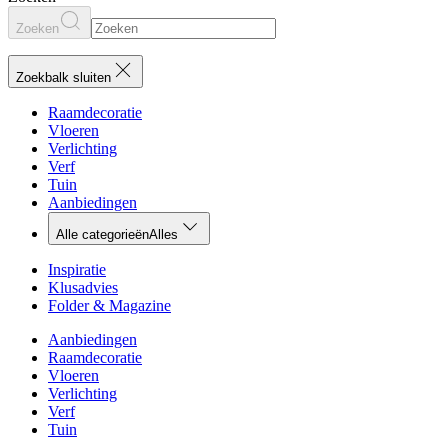
Zoeken
Zoekbalk sluiten
Raamdecoratie
Vloeren
Verlichting
Verf
Tuin
Aanbiedingen
Alle categorieën
Alles
Inspiratie
Klusadvies
Folder & Magazine
Aanbiedingen
Raamdecoratie
Vloeren
Verlichting
Verf
Tuin