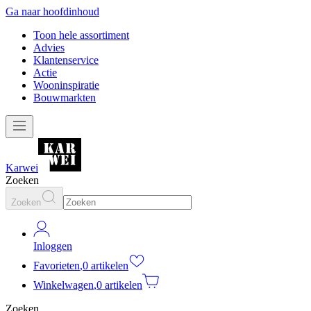
Ga naar hoofdinhoud
Toon hele assortiment
Advies
Klantenservice
Actie
Wooninspiratie
Bouwmarkten
Karwei
Zoeken
Zoeken
Inloggen
Favorieten
,
0 artikelen
Winkelwagen
,
0 artikelen
Zoeken