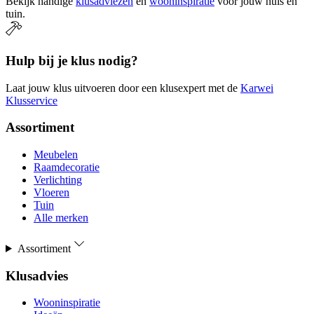
Bekijk handige
klusadviezen
en
wooninspiratie
voor jouw huis en
tuin.
Hulp bij je klus nodig?
Laat jouw klus uitvoeren door een klusexpert met de
Karwei
Klusservice
Assortiment
Meubelen
Raamdecoratie
Verlichting
Vloeren
Tuin
Alle merken
Assortiment
Klusadvies
Wooninspiratie