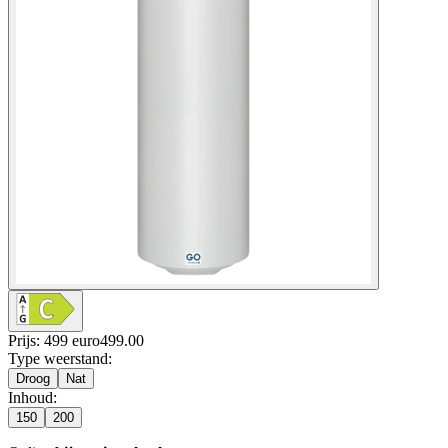
Prijs: 499 euro
499
.
00
Type weerstand
:
Droog
Nat
Inhoud
:
150
200