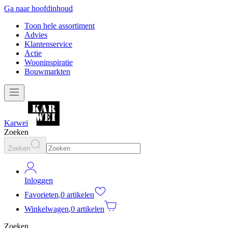
Ga naar hoofdinhoud
Toon hele assortiment
Advies
Klantenservice
Actie
Wooninspiratie
Bouwmarkten
Karwei
Zoeken
Zoeken
Inloggen
Favorieten
,
0 artikelen
Winkelwagen
,
0 artikelen
Zoeken