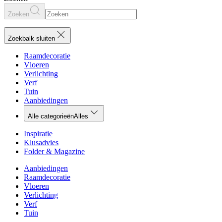
Zoeken
Zoekbalk sluiten
Raamdecoratie
Vloeren
Verlichting
Verf
Tuin
Aanbiedingen
Alle categorieën
Alles
Inspiratie
Klusadvies
Folder & Magazine
Aanbiedingen
Raamdecoratie
Vloeren
Verlichting
Verf
Tuin