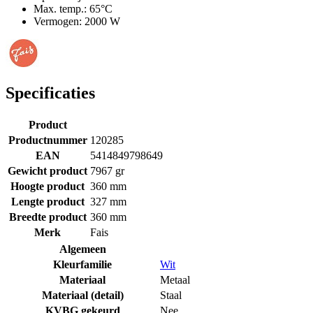
Max. temp.: 65°C
Vermogen: 2000 W
Specificaties
Product
Productnummer
120285
EAN
5414849798649
Gewicht product
7967 gr
Hoogte product
360 mm
Lengte product
327 mm
Breedte product
360 mm
Merk
Fais
Algemeen
Kleurfamilie
Wit
Materiaal
Metaal
Materiaal (detail)
Staal
KVBG gekeurd
Nee