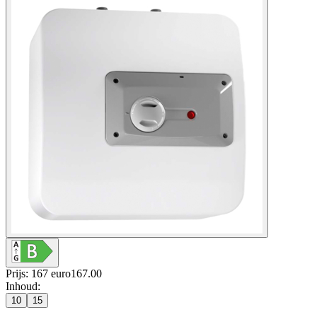
Prijs: 167 euro
167
.
00
Inhoud
:
10
15