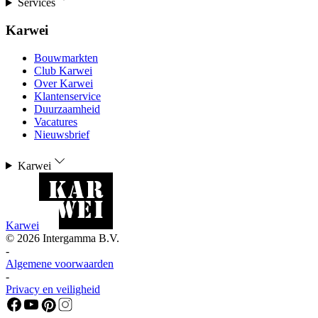
Services
Karwei
Bouwmarkten
Club Karwei
Over Karwei
Klantenservice
Duurzaamheid
Vacatures
Nieuwsbrief
Karwei
Karwei
©
2026
Intergamma B.V.
-
Algemene voorwaarden
-
Privacy en veiligheid