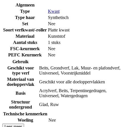
Algemeen
Type
Kwast
Type haar
Synthetisch
Set
Nee
Soort verfkwast/-roller
Platte kwast
Materiaal
Kunststof
Aantal stuks
1 stuks
FSC-keurmerk
Nee
PEFC Keurmerk
Nee
Gebruik
Geschikt voor
Beits
,
Grondverf
,
Lak
,
Muur- en plafondverf
,
type verf
Universeel
,
Voorstrijkmiddel
Materiaal van
Geschikt voor alle doeloppervlakken
doeloppervlak
Acrylverf
,
Beits
,
Terpentinegedragen
,
Basis
Universeel
,
Watergedragen
Structuur
Glad
,
Ruw
ondergrond
Technische kenmerken
Woeling
Nee
Lees meer