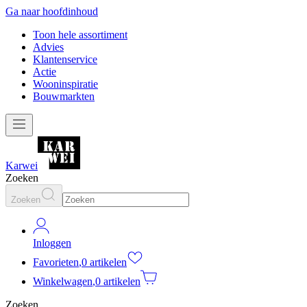
Ga naar hoofdinhoud
Toon hele assortiment
Advies
Klantenservice
Actie
Wooninspiratie
Bouwmarkten
Karwei
Zoeken
Zoeken
Inloggen
Favorieten
,
0 artikelen
Winkelwagen
,
0 artikelen
Zoeken