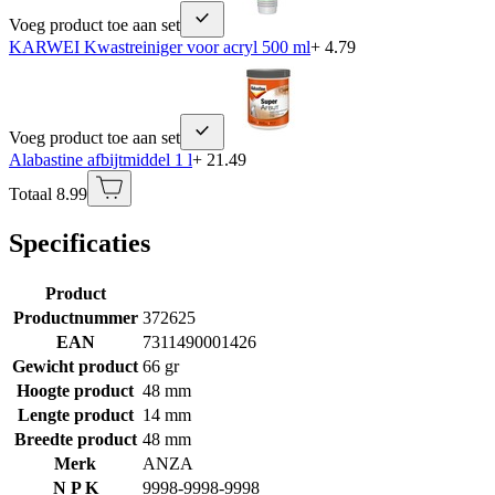
Voeg product toe aan set
KARWEI Kwastreiniger voor acryl 500 ml
+ 4.79
Voeg product toe aan set
Alabastine afbijtmiddel 1 l
+ 21.49
Totaal 8.99
Specificaties
Product
Productnummer
372625
EAN
7311490001426
Gewicht product
66 gr
Hoogte product
48 mm
Lengte product
14 mm
Breedte product
48 mm
Merk
ANZA
N P K
9998-9998-9998