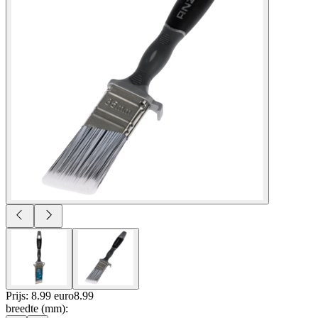
Prijs: 8.99 euro
8
.
99
breedte (mm)
: