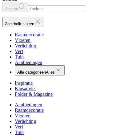
Zoeken
Zoekbalk sluiten
Raamdecoratie
Vloeren
Verlichting
Verf
Tuin
Aanbiedingen
Alle categorieën
Alles
Inspiratie
Klusadvies
Folder & Magazine
Aanbiedingen
Raamdecoratie
Vloeren
Verlichting
Verf
Tuin