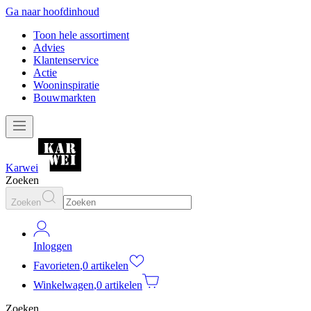
Ga naar hoofdinhoud
Toon hele assortiment
Advies
Klantenservice
Actie
Wooninspiratie
Bouwmarkten
Karwei
Zoeken
Zoeken
Inloggen
Favorieten
,
0 artikelen
Winkelwagen
,
0 artikelen
Zoeken