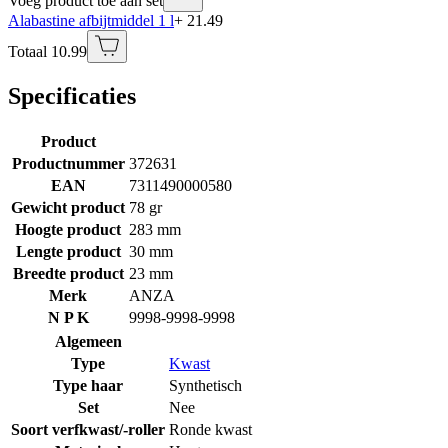
Voeg product toe aan set
Alabastine afbijtmiddel 1 l
+ 21.49
Totaal 10.99
Specificaties
Product
Productnummer
372631
EAN
7311490000580
Gewicht product
78 gr
Hoogte product
283 mm
Lengte product
30 mm
Breedte product
23 mm
Merk
ANZA
N P K
9998-9998-9998
Algemeen
Type
Kwast
Type haar
Synthetisch
Set
Nee
Soort verfkwast/-roller
Ronde kwast