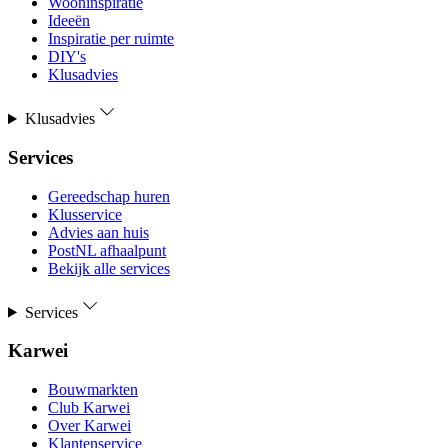
Wooninspiratie
Ideeën
Inspiratie per ruimte
DIY's
Klusadvies
Klusadvies
Services
Gereedschap huren
Klusservice
Advies aan huis
PostNL afhaalpunt
Bekijk alle services
Services
Karwei
Bouwmarkten
Club Karwei
Over Karwei
Klantenservice