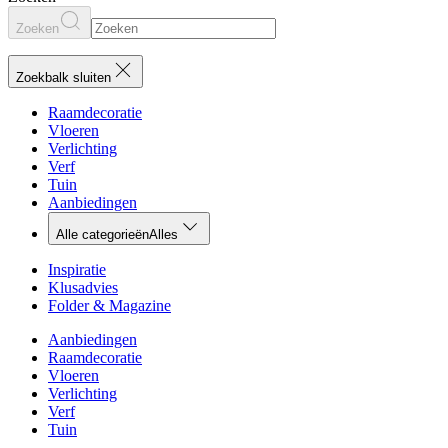
Zoeken
Zoekbalk sluiten
Raamdecoratie
Vloeren
Verlichting
Verf
Tuin
Aanbiedingen
Alle categorieën
Alles
Inspiratie
Klusadvies
Folder & Magazine
Aanbiedingen
Raamdecoratie
Vloeren
Verlichting
Verf
Tuin