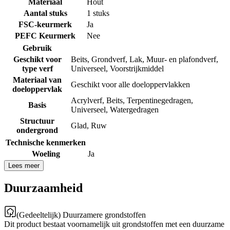
Materiaal
Hout
Aantal stuks
1 stuks
FSC-keurmerk
Ja
PEFC Keurmerk
Nee
Gebruik
Geschikt voor
Beits
,
Grondverf
,
Lak
,
Muur- en plafondverf
,
type verf
Universeel
,
Voorstrijkmiddel
Materiaal van
Geschikt voor alle doeloppervlakken
doeloppervlak
Acrylverf
,
Beits
,
Terpentinegedragen
,
Basis
Universeel
,
Watergedragen
Structuur
Glad
,
Ruw
ondergrond
Technische kenmerken
Woeling
Ja
Lees meer
Duurzaamheid
(Gedeeltelijk) Duurzamere grondstoffen
Dit product bestaat voornamelijk uit grondstoffen met een duurzame