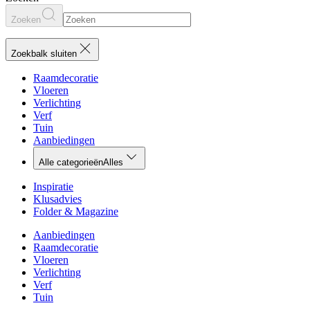
Zoeken
Zoekbalk sluiten
Raamdecoratie
Vloeren
Verlichting
Verf
Tuin
Aanbiedingen
Alle categorieën
Alles
Inspiratie
Klusadvies
Folder & Magazine
Aanbiedingen
Raamdecoratie
Vloeren
Verlichting
Verf
Tuin