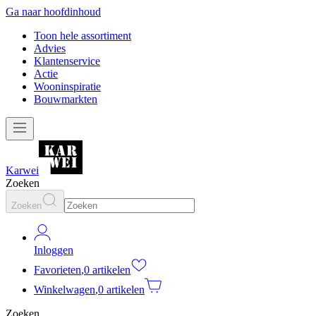
Ga naar hoofdinhoud
Toon hele assortiment
Advies
Klantenservice
Actie
Wooninspiratie
Bouwmarkten
Karwei
Zoeken
Zoeken
Inloggen
Favorieten
,
0 artikelen
Winkelwagen
,
0 artikelen
Zoeken