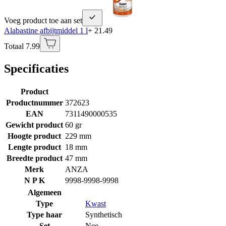
Voeg product toe aan set
Alabastine afbijtmiddel 1 l
+ 21.49
Totaal 7.99
Specificaties
Product
Productnummer
372623
EAN
7311490000535
Gewicht product
60 gr
Hoogte product
229 mm
Lengte product
18 mm
Breedte product
47 mm
Merk
ANZA
N P K
9998-9998-9998
Algemeen
Type
Kwast
Type haar
Synthetisch
Set
Nee