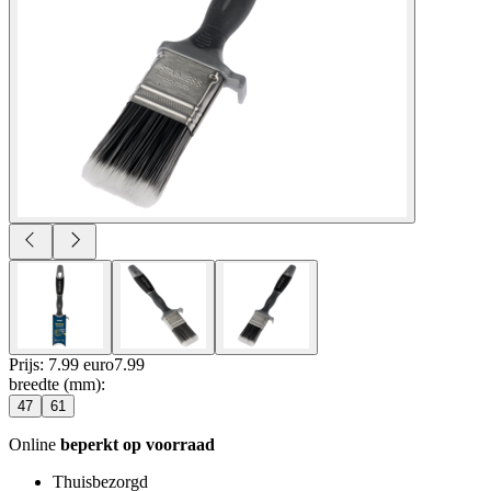
Prijs: 7.99 euro
7
.
99
breedte (mm)
:
47
61
Online
beperkt op voorraad
Thuisbezorgd