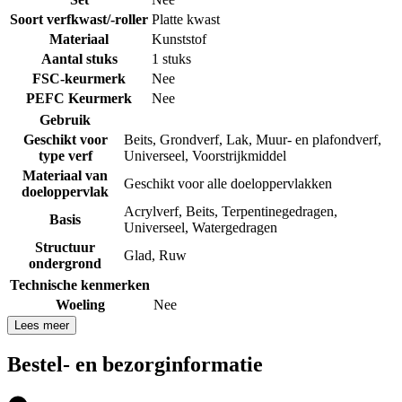
Soort verfkwast/-roller
Platte kwast
Materiaal
Kunststof
Aantal stuks
1 stuks
FSC-keurmerk
Nee
PEFC Keurmerk
Nee
Gebruik
Geschikt voor
Beits
,
Grondverf
,
Lak
,
Muur- en plafondverf
,
type verf
Universeel
,
Voorstrijkmiddel
Materiaal van
Geschikt voor alle doeloppervlakken
doeloppervlak
Acrylverf
,
Beits
,
Terpentinegedragen
,
Basis
Universeel
,
Watergedragen
Structuur
Glad
,
Ruw
ondergrond
Technische kenmerken
Woeling
Nee
Lees meer
Bestel- en bezorginformatie