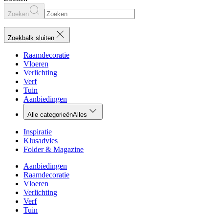
Zoeken
Zoekbalk sluiten
Raamdecoratie
Vloeren
Verlichting
Verf
Tuin
Aanbiedingen
Alle categorieën
Alles
Inspiratie
Klusadvies
Folder & Magazine
Aanbiedingen
Raamdecoratie
Vloeren
Verlichting
Verf
Tuin