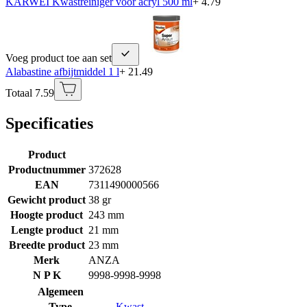
KARWEI Kwastreiniger voor acryl 500 ml
+ 4.79
Voeg product toe aan set
Alabastine afbijtmiddel 1 l
+ 21.49
Totaal 7.59
Specificaties
Product
Productnummer
372628
EAN
7311490000566
Gewicht product
38 gr
Hoogte product
243 mm
Lengte product
21 mm
Breedte product
23 mm
Merk
ANZA
N P K
9998-9998-9998
Algemeen
Type
Kwast