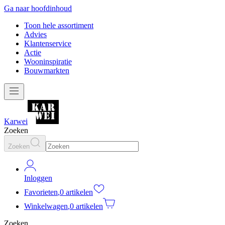
Ga naar hoofdinhoud
Toon hele assortiment
Advies
Klantenservice
Actie
Wooninspiratie
Bouwmarkten
Karwei
Zoeken
Zoeken
Inloggen
Favorieten
,
0 artikelen
Winkelwagen
,
0 artikelen
Zoeken