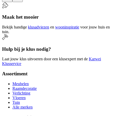
Maak het mooier
Bekijk handige
klusadviezen
en
wooninspiratie
voor jouw huis en
tuin.
Hulp bij je klus nodig?
Laat jouw klus uitvoeren door een klusexpert met de
Karwei
Klusservice
Assortiment
Meubelen
Raamdecoratie
Verlichting
Vloeren
Tuin
Alle merken