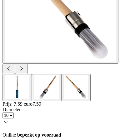
Prijs: 7.59 euro
7
.
59
Diameter
:
Online
beperkt op voorraad