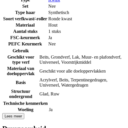
Set
Nee
Type haar
Synthetisch
Soort verfkwast/-roller
Ronde kwast
Materiaal
Hout
Aantal stuks
1 stuks
FSC-keurmerk
Ja
PEFC Keurmerk
Nee
Gebruik
Geschikt voor
Beits
,
Grondverf
,
Lak
,
Muur- en plafondverf
,
type verf
Universeel
,
Voorstrijkmiddel
Materiaal van
Geschikt voor alle doeloppervlakken
doeloppervlak
Acrylverf
,
Beits
,
Terpentinegedragen
,
Basis
Universeel
,
Watergedragen
Structuur
Glad
,
Ruw
ondergrond
Technische kenmerken
Woeling
Ja
Lees meer