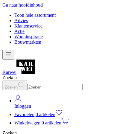
Ga naar hoofdinhoud
Toon hele assortiment
Advies
Klantenservice
Actie
Wooninspiratie
Bouwmarkten
Karwei
Zoeken
Zoeken
Inloggen
Favorieten
,
0 artikelen
Winkelwagen
,
0 artikelen
Zoeken