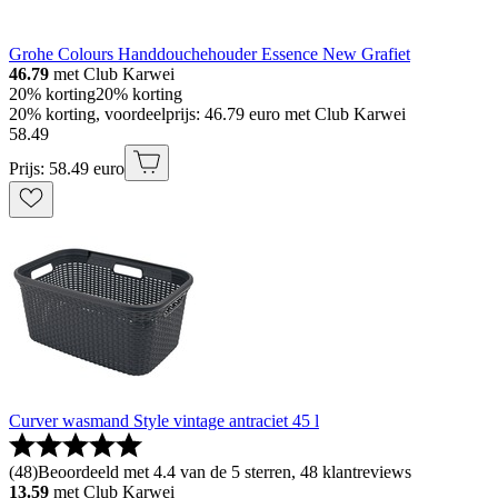
Grohe Colours Handdouchehouder Essence New Grafiet
46.79
met Club Karwei
20% korting
20% korting
20% korting, voordeelprijs: 46.79 euro met Club Karwei
58
.
49
Prijs: 58.49 euro
Curver wasmand Style vintage antraciet 45 l
(
48
)
Beoordeeld met 4.4 van de 5 sterren, 48 klantreviews
13.59
met Club Karwei