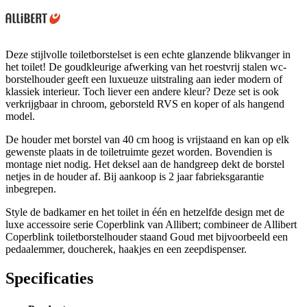
Deze stijlvolle toiletborstelset is een echte glanzende blikvanger in
het toilet! De goudkleurige afwerking van het roestvrij stalen wc-
borstelhouder geeft een luxueuze uitstraling aan ieder modern of
klassiek interieur. Toch liever een andere kleur? Deze set is ook
verkrijgbaar in chroom, geborsteld RVS en koper of als hangend
model.
De houder met borstel van 40 cm hoog is vrijstaand en kan op elk
gewenste plaats in de toiletruimte gezet worden. Bovendien is
montage niet nodig. Het deksel aan de handgreep dekt de borstel
netjes in de houder af. Bij aankoop is 2 jaar fabrieksgarantie
inbegrepen.
Style de badkamer en het toilet in één en hetzelfde design met de
luxe accessoire serie Coperblink van Allibert; combineer de Allibert
Coperblink toiletborstelhouder staand Goud met bijvoorbeeld een
pedaalemmer, doucherek, haakjes en een zeepdispenser.
Specificaties