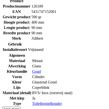
Product
Productnummer
126189
EAN
5411747152061
Gewicht product
590 gr
Hoogte product
400 mm
Lengte product
90 mm
Breedte product
90 mm
Merk
Allibert
Gebruik
Installatiesoort
Vrijstaand
Algemeen
Materiaal
Metaal
Afwerking
Glans
Kleurfamilie
Goud
Vorm
Cilinder
Kleur
Glanzend Goud
Lijn
Coperblink
Materiaal (detail)
RVS/ Inox (roestvrij staal)
Met klep
Ja
Type
Toiletborstelhouder