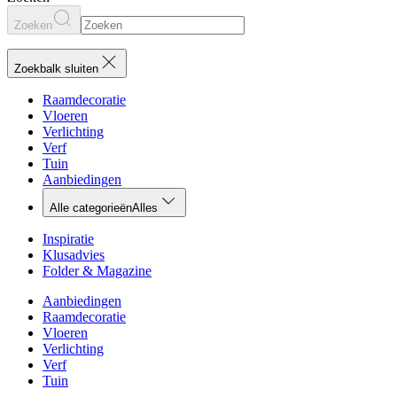
Zoeken
Zoekbalk sluiten
Raamdecoratie
Vloeren
Verlichting
Verf
Tuin
Aanbiedingen
Alle categorieën
Alles
Inspiratie
Klusadvies
Folder & Magazine
Aanbiedingen
Raamdecoratie
Vloeren
Verlichting
Verf
Tuin