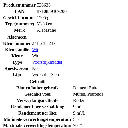
Productnummer
536633
EAN
8710839369200
Gewicht product
1505 gr
Type(nummer)
Vlekken
Merk
Alabastine
Algemeen
Kleurnummer
241-241-237
Kleurfamilie
Wit
Kleur
Wit
Type
Voorstrijkmiddel
Roestwerend
Nee
Lijn
Voorstrijk Xtra
Gebruik
Binnen/buitengebruik
Binnen
,
Buiten
Geschikt voor
Muren
,
Plafonds
Verwerkingsmethode
Roller
Rendement per verpakking
9 m²
Rendement per liter
9 m²/L
Minimale verwerkingstemperatuur
5 °C
Maximale verwerkingstemperatuur
30 °C