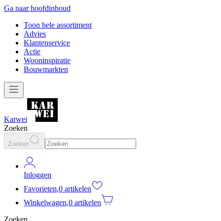
Ga naar hoofdinhoud
Toon hele assortiment
Advies
Klantenservice
Actie
Wooninspiratie
Bouwmarkten
Karwei
Zoeken
Zoeken
Inloggen
Favorieten
,
0 artikelen
Winkelwagen
,
0 artikelen
Zoeken