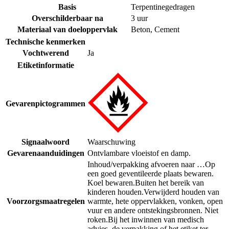
Basis
Terpentinegedragen
Overschilderbaar na
3 uur
Materiaal van doeloppervlak
Beton
,
Cement
Technische kenmerken
Vochtwerend
Ja
Etiketinformatie
Gevarenpictogrammen
Signaalwoord
Waarschuwing
Gevarenaanduidingen
Ontvlambare vloeistof en damp.
Inhoud/verpakking afvoeren naar …
Op
een goed geventileerde plaats bewaren.
Koel bewaren.
Buiten het bereik van
kinderen houden.
Verwijderd houden van
Voorzorgsmaatregelen
warmte, hete oppervlakken, vonken, open
vuur en andere ontstekingsbronnen. Niet
roken.
Bij het inwinnen van medisch
advies, de verpakking of het etiket ter