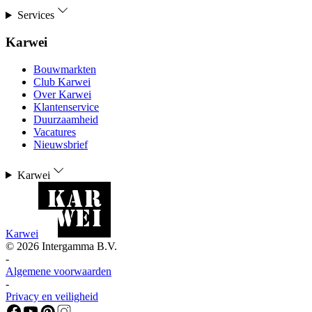
Services
Karwei
Bouwmarkten
Club Karwei
Over Karwei
Klantenservice
Duurzaamheid
Vacatures
Nieuwsbrief
Karwei
Karwei
©
2026
Intergamma B.V.
-
Algemene voorwaarden
-
Privacy en veiligheid