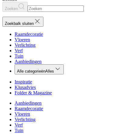
Zoeken
Zoekbalk sluiten
Raamdecoratie
Vloeren
Verlichting
Verf
Tuin
Aanbiedingen
Alle categorieën
Alles
Inspiratie
Klusadvies
Folder & Magazine
Aanbiedingen
Raamdecoratie
Vloeren
Verlichting
Verf
Tuin