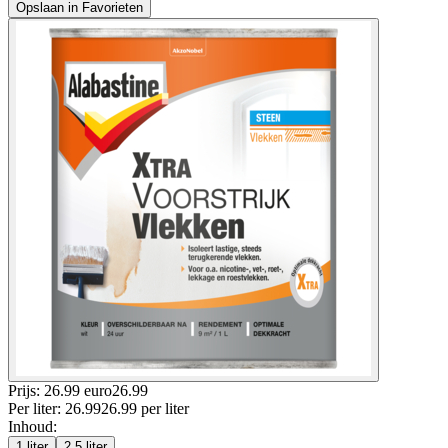
Opslaan in Favorieten
Prijs: 26.99 euro
26
.
99
Per
liter
:
26.99
26.99
per
liter
Inhoud
:
1 liter
2.5 liter