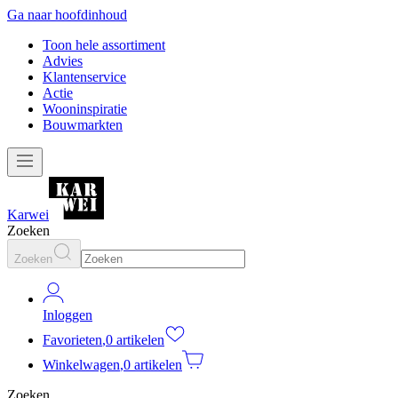
Ga naar hoofdinhoud
Toon hele assortiment
Advies
Klantenservice
Actie
Wooninspiratie
Bouwmarkten
Karwei
Zoeken
Zoeken
Inloggen
Favorieten
,
0 artikelen
Winkelwagen
,
0 artikelen
Zoeken