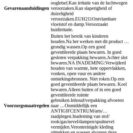
oogletsel.
Kan irritatie van de luchtwegen
Gevarenaanduidingen
veroorzaken.
Kan slaperigheid of
duizeligheid
veroorzaken.
EUH211
Ontvlambare
vloeistof en damp.
Veroorzaakt
huidirritatie.
Buiten het bereik van kinderen
houden.
Na het werken met dit product …
grondig wassen.
Op een goed
geventileerde plaats bewaren. In goed
gesloten verpakking bewaren.
Achter slot
bewaren.
NA INADEMING:
Verwijderd
houden van warmte, hete oppervlakken,
vonken, open vuur en andere
ontstekingsbronnen. Niet roken.
Op een
goed geventileerde plaats bewaren. Koel
bewaren.
Alleen buiten of in een goed
geventileerde ruimte
gebruiken.
Inhoud/verpakking afvoeren
Voorzorgsmaatregelen
naar …
Onmiddellijk een
ANTIGIFCENTRUM/arts/…
raadplegen.
Inademing van stof/
rook/gas/nevel/dampen/spuitnevel
vermijden.
Verontreinigde kleding
uittrekken en wassen alvorens deze