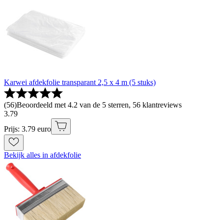
Karwei afdekfolie transparant 2,5 x 4 m (5 stuks)
(
56
)
Beoordeeld met 4.2 van de 5 sterren, 56 klantreviews
3
.
79
Prijs: 3.79 euro
Bekijk alles in afdekfolie