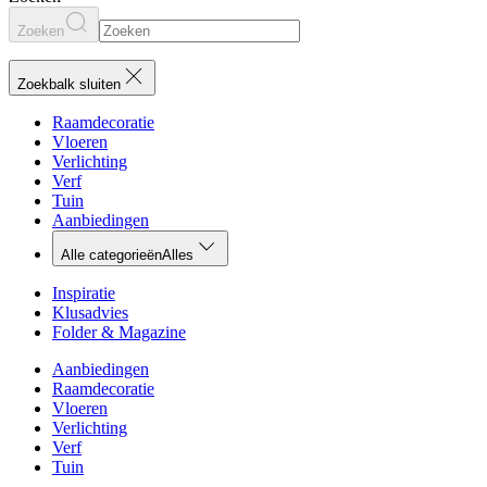
Zoeken
Zoekbalk sluiten
Raamdecoratie
Vloeren
Verlichting
Verf
Tuin
Aanbiedingen
Alle categorieën
Alles
Inspiratie
Klusadvies
Folder & Magazine
Aanbiedingen
Raamdecoratie
Vloeren
Verlichting
Verf
Tuin