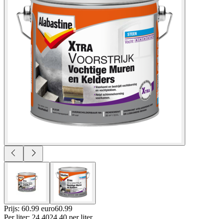
Prijs: 60.99 euro
60
.
99
Per
liter
:
24.40
24.40
per
liter