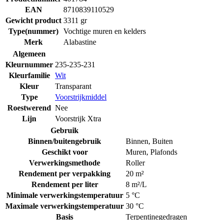
EAN
8710839110529
Gewicht product
3311 gr
Type(nummer)
Vochtige muren en kelders
Merk
Alabastine
Algemeen
Kleurnummer
235-235-231
Kleurfamilie
Wit
Kleur
Transparant
Type
Voorstrijkmiddel
Roestwerend
Nee
Lijn
Voorstrijk Xtra
Gebruik
Binnen/buitengebruik
Binnen
,
Buiten
Geschikt voor
Muren
,
Plafonds
Verwerkingsmethode
Roller
Rendement per verpakking
20 m²
Rendement per liter
8 m²/L
Minimale verwerkingstemperatuur
5 °C
Maximale verwerkingstemperatuur
30 °C
Basis
Terpentinegedragen