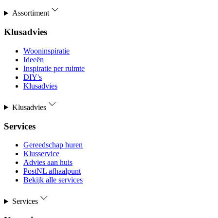
Assortiment
Klusadvies
Wooninspiratie
Ideeën
Inspiratie per ruimte
DIY's
Klusadvies
Klusadvies
Services
Gereedschap huren
Klusservice
Advies aan huis
PostNL afhaalpunt
Bekijk alle services
Services