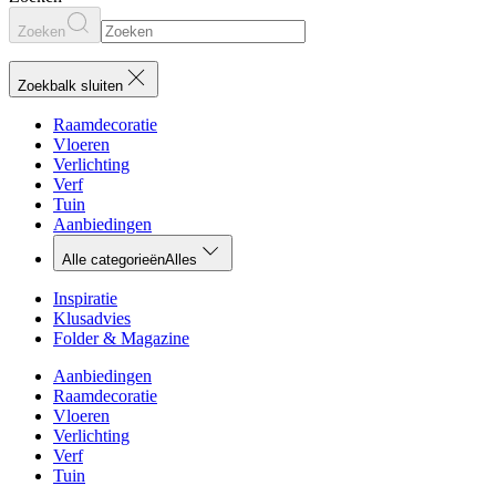
Zoeken
Zoekbalk sluiten
Raamdecoratie
Vloeren
Verlichting
Verf
Tuin
Aanbiedingen
Alle categorieën
Alles
Inspiratie
Klusadvies
Folder & Magazine
Aanbiedingen
Raamdecoratie
Vloeren
Verlichting
Verf
Tuin