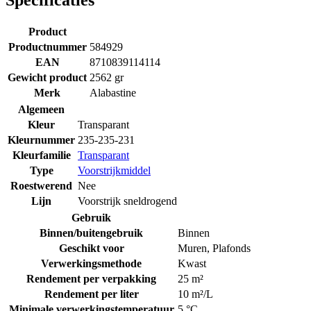
Product
Productnummer
584929
EAN
8710839114114
Gewicht product
2562 gr
Merk
Alabastine
Algemeen
Kleur
Transparant
Kleurnummer
235-235-231
Kleurfamilie
Transparant
Type
Voorstrijkmiddel
Roestwerend
Nee
Lijn
Voorstrijk sneldrogend
Gebruik
Binnen/buitengebruik
Binnen
Geschikt voor
Muren
,
Plafonds
Verwerkingsmethode
Kwast
Rendement per verpakking
25 m²
Rendement per liter
10 m²/L
Minimale verwerkingstemperatuur
5 °C