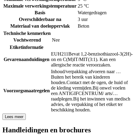
Maximale verwerkingstemperatuur
25 °C
Basis
Watergedragen
Overschilderbaar na
3 uur
Materiaal van doeloppervlak
Beton
Technische kenmerken
Vochtwerend
Nee
Etiketinformatie
EUH211
Bevat 1,2-benzisothiazool-3(2H)-
Gevarenaanduidingen
on en C(M)IT/MIT(3:1). Kan een
allergische reactie veroorzaken.
Inhoud/verpakking afvoeren naar …
Buiten het bereik van kinderen
houden.
Contact met de ogen, de huid of
de kleding vermijden.
Bij onwel voelen
Voorzorgsmaatregelen
een ANTIGIFCENTRUM/ arts/…
raadplegen.
Bij het inwinnen van medisch
advies, de verpakking of het etiket ter
beschikking houden.
Lees meer
Handleidingen en brochures