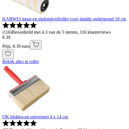
KARWEI muur-en plafondverfroller voor gladde ondergrond 18 cm
(
116
)
Beoordeeld met 4.3 van de 5 sterren, 116 klantreviews
8
.
39
Prijs: 8.39 euro
Bekijk alles in roller
OK blokkwast universeel 4 x 14 cm