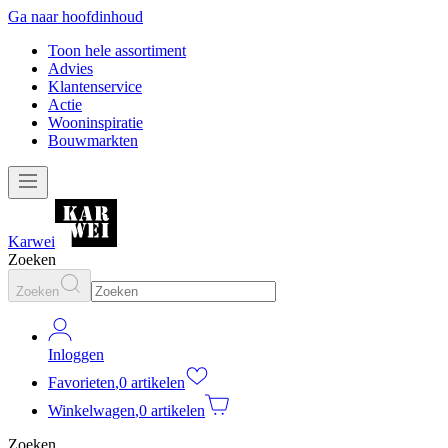
Ga naar hoofdinhoud
Toon hele assortiment
Advies
Klantenservice
Actie
Wooninspiratie
Bouwmarkten
Karwei
Zoeken
Zoeken
Inloggen
Favorieten
,
0 artikelen
Winkelwagen
,
0 artikelen
Zoeken